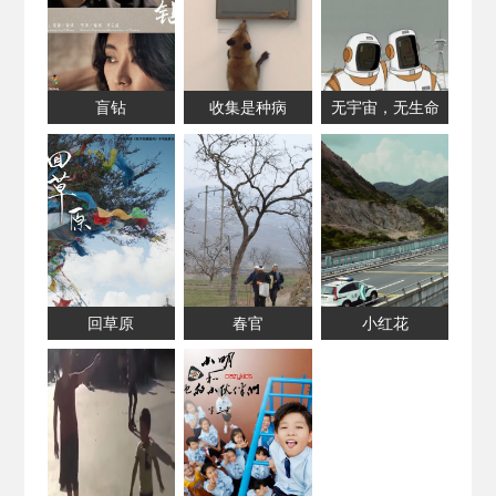
盲钻
收集是种病
无宇宙，无生命
回草原
春官
小红花