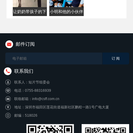
让奶奶带孩子的下
小明和他的小伙伴
场
们
邮件订阅
联系我们
联系人：短片节组委会
电话：0755-88316939
联络邮箱：info@csff.com.cn
地址：深圳市福田区莲花街道福新社区鹏程一路1号广电大厦
邮编：518026