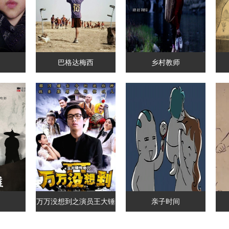
巴格达梅西
乡村教师
巴格达梅西
乡村教师
里斯滕森
导演：萨希•奥玛尔•卡利法
导演：高隽 高宏
导演
最佳短片
获奖：最佳剧情短片
获奖：最佳纪实短片
万万没想到之演员王大锤
亲子时间