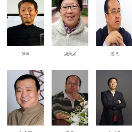
侯咏
汤美如
游飞