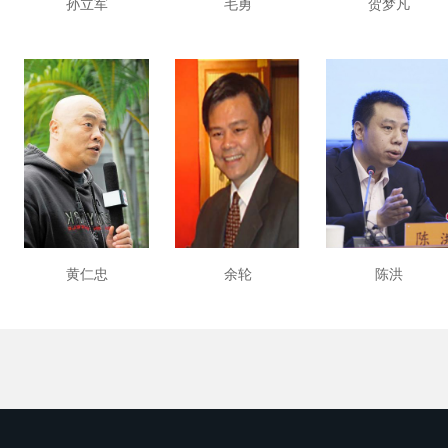
孙立军
毛勇
贺梦凡
黄仁忠
余轮
陈洪