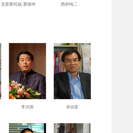
克里斯托福·爱德华
西村纯二
李兴国
卓伯棠