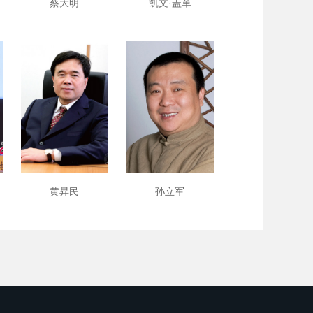
蔡大明
凯文·盖革
黄昇民
孙立军