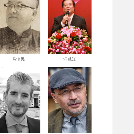
马渝民
汪威江