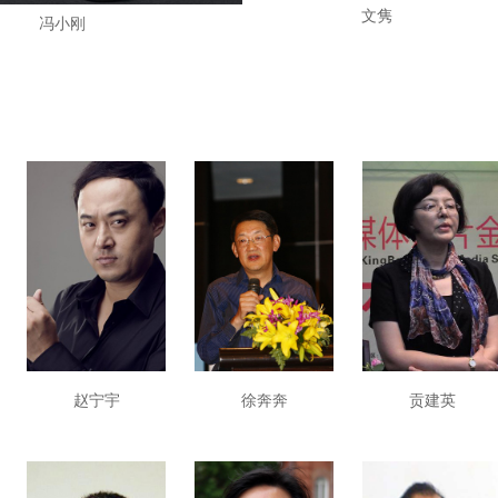
文隽
冯小刚
赵宁宇
徐奔奔
贡建英