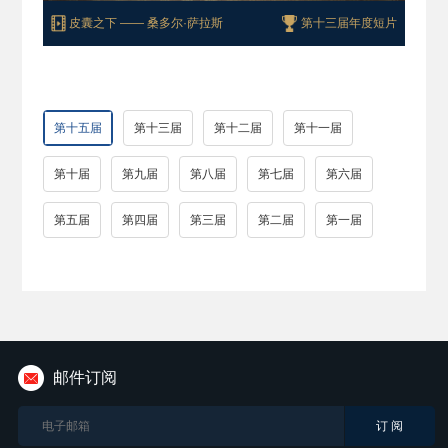
皮囊之下
—— 桑多尔·萨拉斯
第十三届年度短片
老年
—— 帕里萨·赛代伊·阿扎尔、拉敏·法尔扎内
澡堂鼓手
—— 刘铠齐
第十二届金鹏最佳短片
第十一届金鹏最佳短片
第十五届
第十三届
第十二届
第十一届
沉重的负担
—— 耶尔马兹·厄兹迪尔
第十届金鹏最佳短片
第十届
第九届
第八届
第七届
第六届
盒子
—— 杜桑·卡斯泰里奇
第九届金鹏最佳短片
第五届
第四届
第三届
第二届
第一届
时间代码
—— 胡安乔·希门尼斯·佩纳
第八届金鹏最佳短片
不和谐音
—— 蒂尔·诺瓦克
第七届金鹏最佳短片
盲钻
—— 何文超
第六届金鹏最佳短片、最佳剧情短片
邮件订阅
宵禁
—— 桑恩•克里斯滕森
第五届金鹏最佳短片
在华沙犹太人区的七分钟
—— 约翰•奥汀格