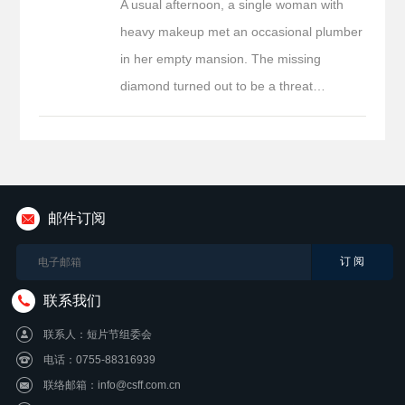
A usual afternoon, a single woman with
heavy makeup met an occasional plumber
in her empty mansion. The missing
diamond turned out to be a threat…
邮件订阅
联系我们
联系人：短片节组委会
电话：0755-88316939
联络邮箱：info@csff.com.cn