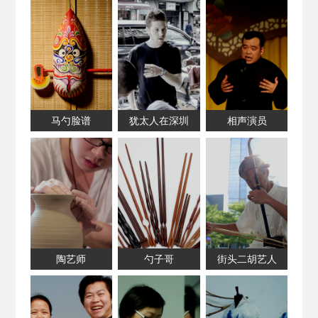
马勺脸谱
犹太人在深圳
相声演员
陶艺师
勺子哥
街头二胡艺人