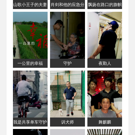
山歌小王子的夫妻
肖剑和他的应急分
飘扬在路口的旗帜
情缘
队
一公里的幸福
守护
夜勤人
我是共享单车守护
训犬师
舞麒麟
者