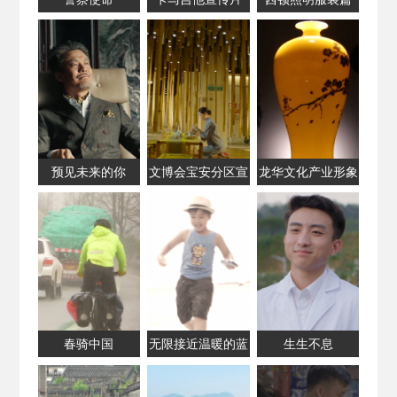
预见未来的你
文博会宝安分区宣
龙华文化产业形象
传片
片
春骑中国
无限接近温暖的蓝
生生不息