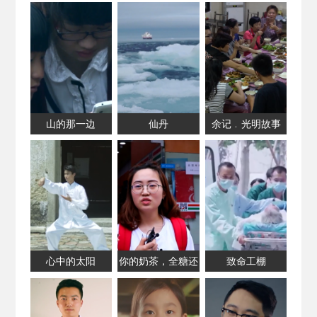
山的那一边
仙丹
余记﹒光明故事
心中的太阳
你的奶茶，全糖还
致命工棚
是半糖？