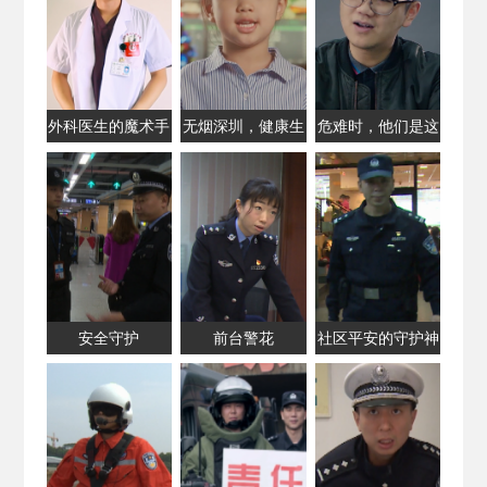
外科医生的魔术手
无烟深圳，健康生
危难时，他们是这
活
座城市的「摆渡
人」
安全守护
前台警花
社区平安的守护神