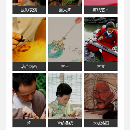
皮影表演
面人箫
剪纸艺术
葫芦烙画
古玉
古琴
箫
堂纺叠绣
木板烙画