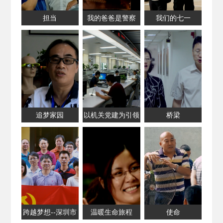
担当
我的爸爸是警察
我们的七一
追梦家园
以机关党建为引领
桥梁
着力打造深圳东
部“文体高地”
跨越梦想--深圳市
温暖生命旅程
使命