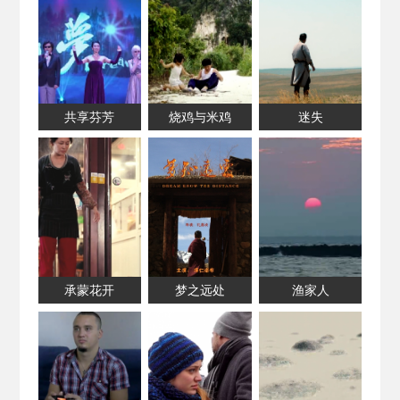
共享芬芳
烧鸡与米鸡
迷失
承蒙花开
梦之远处
渔家人