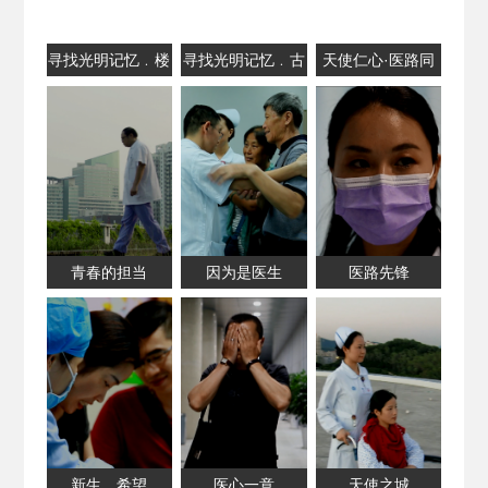
寻找光明记忆﹒楼
寻找光明记忆﹒古
天使仁心·医路同
村
旧建筑
行
青春的担当
因为是医生
医路先锋
新生，希望
医心一意
天使之城