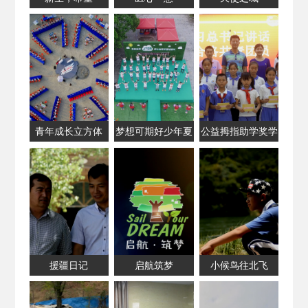
青年成长立方体
梦想可期好少年夏
公益拇指助学奖学
令营
援疆日记
启航筑梦
小候鸟往北飞