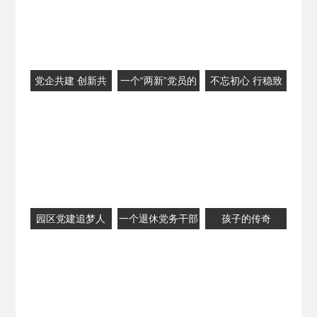
党企共建 创新共
一个“两新”党员的
不忘初心 行稳致
赢
中国梦
远
园区党建追梦人
一个退休党务干部
孩子的传奇
的摄影情缘