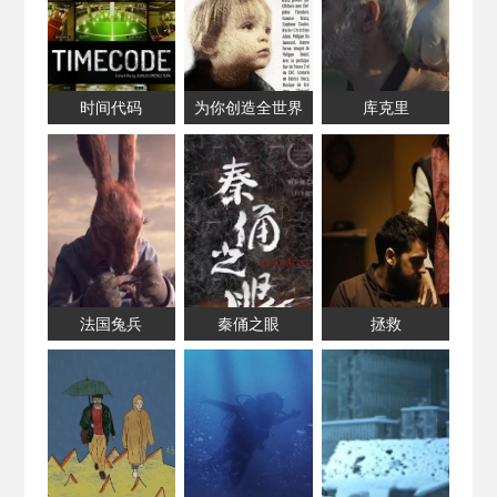
时间代码
为你创造全世界
库克里
法国兔兵
秦俑之眼
拯救