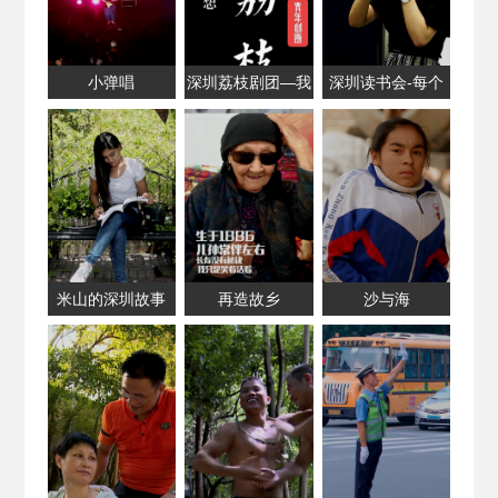
小弹唱
深圳荔枝剧团—我
深圳读书会-每个
们的戏剧梦想
阅读者共享的舞台
米山的深圳故事
再造故乡
沙与海