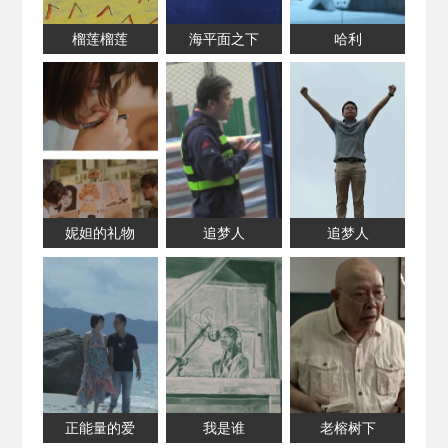
榴莲榴莲
海平面之下
哈利
妮妲的礼物
追梦人
追梦人
正能量的爱
我是谁
老榕树下