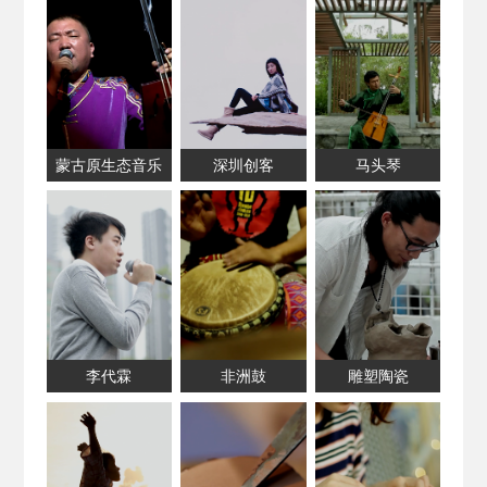
蒙古原生态音乐
深圳创客
马头琴
李代霖
非洲鼓
雕塑陶瓷