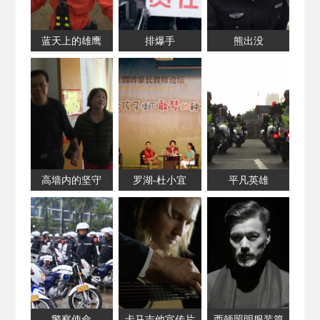
蓝天上的雄鹰
排爆手
熊出没
高墙内的坚守
罗湖-杜小宜
平凡英雄
警察使命
卡马吉他宣传片
西顿照明服装篇