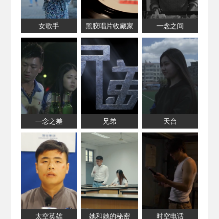
女歌手
黑胶唱片收藏家
一念之间
一念之差
兄弟
天台
太空英雄
她和她的秘密
时空电话