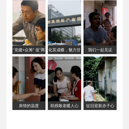
地方税务局 第五
稽查局党建工作掠
影
“党建+众筹” 促“两
化茧成蝶，魅力甘
我们一起见证
学一做”落地见效
坑
亲情的温度
助残敬老暖人心
征旧迎新赤子心