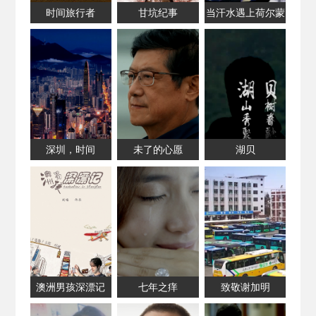
时间旅行者
甘坑纪事
当汗水遇上荷尔蒙
深圳，时间
未了的心愿
湖贝
澳洲男孩深漂记
七年之痒
致敬谢加明