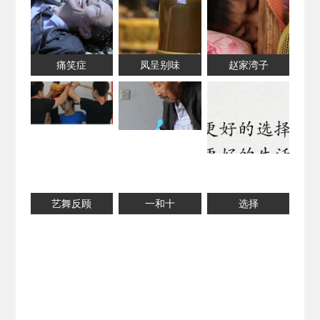
痛笑症
凤呈别味
赵家湾子
艺舞反顾
一和十
选择