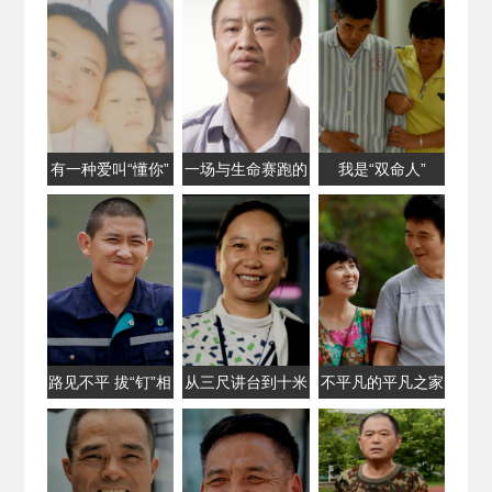
有一种爱叫“懂你”
一场与生命赛跑的
我是“双命人”
扑救
路见不平 拔“钉”相
从三尺讲台到十米
不平凡的平凡之家
助
车厢