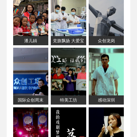
潘儿娟
党旗飘扬 大爱宝
众创龙岗
兴
国际众创周末
特美工坊
感动深圳