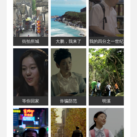
街拍所城
大鹏，我来了
我的四分之一世纪
等你回家
诈骗防范
明溪