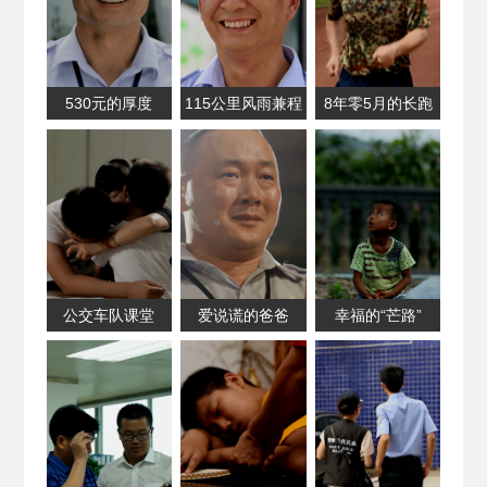
530元的厚度
115公里风雨兼程
8年零5月的长跑
公交车队课堂
爱说谎的爸爸
幸福的“芒路”