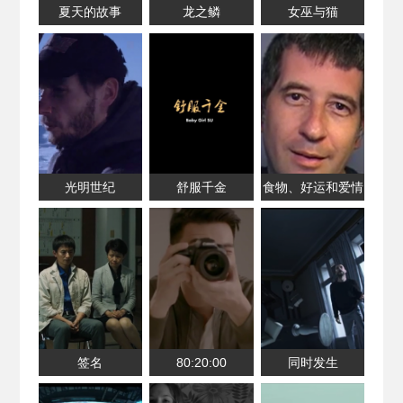
夏天的故事
龙之鳞
女巫与猫
光明世纪
舒服千金
食物、好运和爱情
签名
80:20:00
同时发生