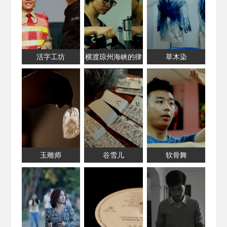
活字工坊
横渡琼州海峡的律
草木染
师
玉雕师
谷雪儿
软骨舞