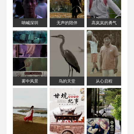
呐喊深圳
无声的陪伴
高岚岚的勇气
雾中风景
鸟的天堂
从心启程