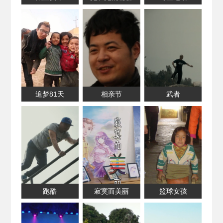
追梦81天
相亲节
武者
跑酷
寂寞而美丽
篮球女孩