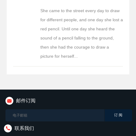
She came to the street every day to draw
for different people, and one day she lost a
red pencil. Until one day she heard the
sound of a pencil falling to the ground,
then she had the courage to draw a
picture for herself...
邮件订阅
联系我们