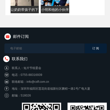
让奶奶带孩子的下
小明和他的小伙伴
场
们
邮件订阅
联系我们
联系人：短片节组委会
电话：0755-88316939
联络邮箱：info@csff.com.cn
地址：深圳市福田区莲花街道福新社区鹏程一路1号广电大厦
邮编：518026