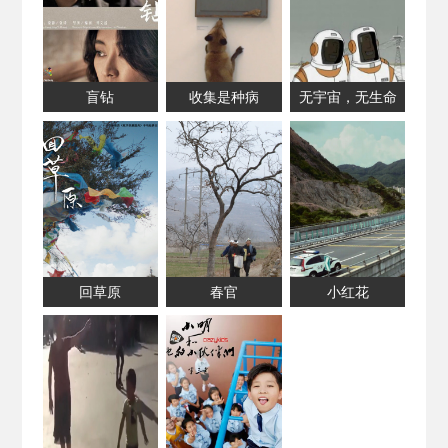
盲钻
收集是种病
无宇宙，无生命
回草原
春官
小红花