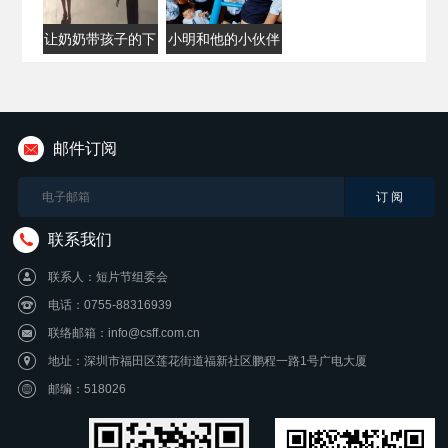
让奶奶带孩子的下
小明和他的小伙伴
场
们
邮件订阅
联系我们
联系人：短片节组委会
电话：0755-88316939
联络邮箱：info@csff.com.cn
地址：深圳市福田区莲花街道福新社区鹏程一路1号广电大厦
邮编：518026