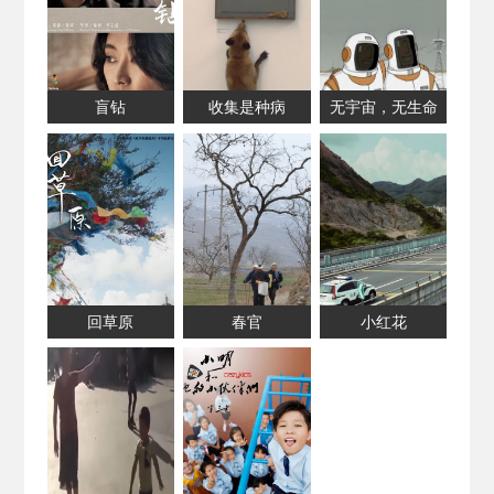
盲钻
收集是种病
无宇宙，无生命
回草原
春官
小红花