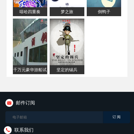
嘻哈四重奏
梦之旅
倒鸭子
千万元豪华游船试
坚定的锡兵
水当日即沉船
邮件订阅
联系我们