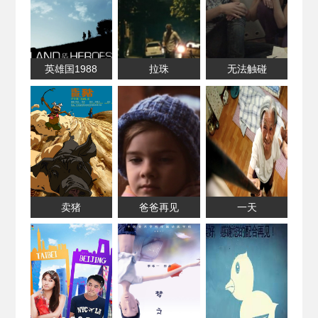
英雄国1988
拉珠
无法触碰
卖猪
爸爸再见
一天