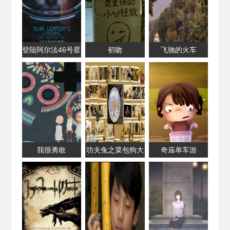
登陆阿尔法46号星
初吻
飞驰的火车
球
我很勇敢
功夫兔之菜包狗大
奇庙单车游
反击