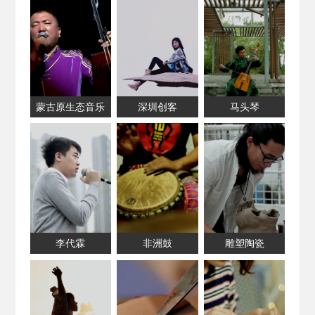
蒙古原生态音乐
深圳创客
马头琴
李代霖
非洲鼓
雕塑陶瓷