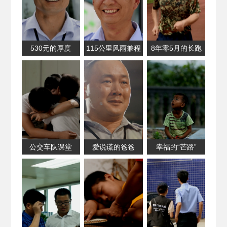
530元的厚度
115公里风雨兼程
8年零5月的长跑
公交车队课堂
爱说谎的爸爸
幸福的“芒路”