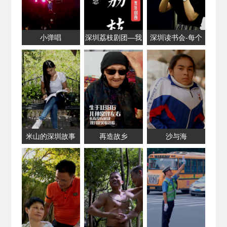
小弹唱
深圳荔枝剧团—我
深圳读书会-每个
们的戏剧梦想
阅读者共享的舞台
米山的深圳故事
再造故乡
沙与海