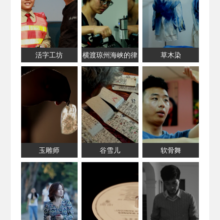
活字工坊
横渡琼州海峡的律
草木染
师
玉雕师
谷雪儿
软骨舞