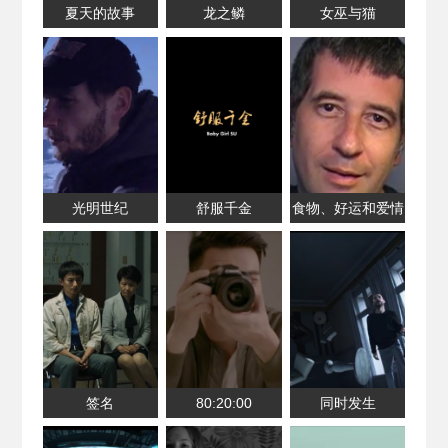
夏天的故事
龙之鳞
女巫与猫
光明世纪
舒服千金
食物、好运和爱情
签名
80:20:00
同时发生