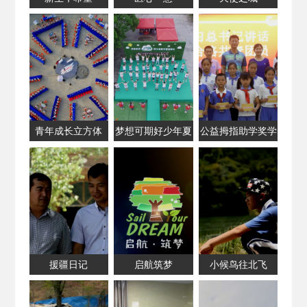
青年成长立方体
梦想可期好少年夏
公益拇指助学奖学
令营
援疆日记
启航筑梦
小候鸟往北飞