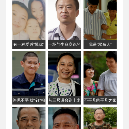
有一种爱叫“懂你”
一场与生命赛跑的
我是“双命人”
扑救
路见不平 拔“钉”相
从三尺讲台到十米
不平凡的平凡之家
助
车厢