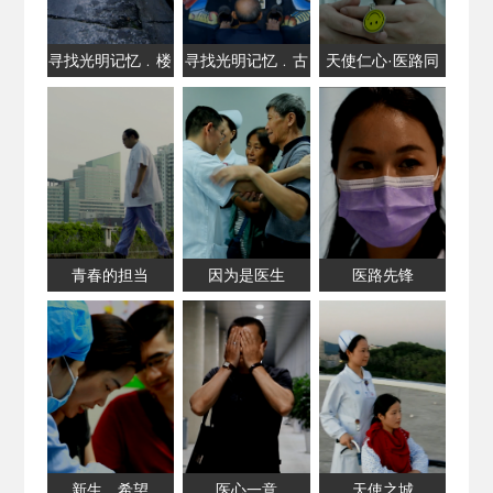
寻找光明记忆﹒楼
寻找光明记忆﹒古
天使仁心·医路同
村
旧建筑
行
青春的担当
因为是医生
医路先锋
新生，希望
医心一意
天使之城