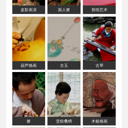
皮影表演
面人箫
剪纸艺术
葫芦烙画
古玉
古琴
箫
堂纺叠绣
木板烙画