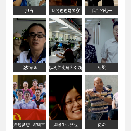
担当
我的爸爸是警察
我们的七一
追梦家园
以机关党建为引领
桥梁
着力打造深圳东
部“文体高地”
跨越梦想--深圳市
温暖生命旅程
使命