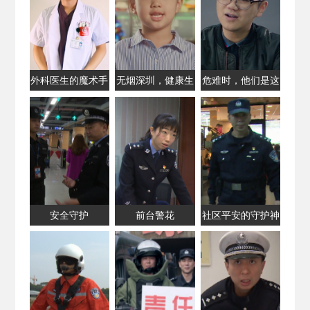
外科医生的魔术手
无烟深圳，健康生
危难时，他们是这
活
座城市的「摆渡
人」
安全守护
前台警花
社区平安的守护神