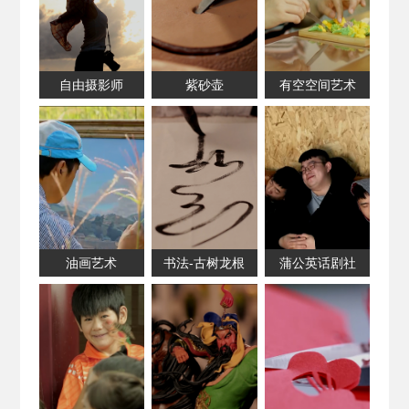
自由摄影师
紫砂壶
有空空间艺术
油画艺术
书法-古树龙根
蒲公英话剧社