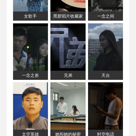
女歌手
黑胶唱片收藏家
一念之间
一念之差
兄弟
天台
太空英雄
她和她的秘密
时空电话