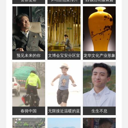
预见未来的你
文博会宝安分区宣
龙华文化产业形象
传片
片
春骑中国
无限接近温暖的蓝
生生不息