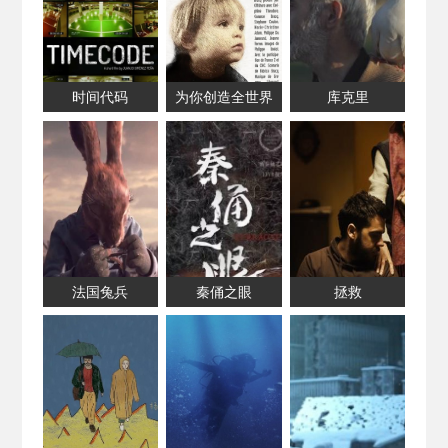
时间代码
为你创造全世界
库克里
法国兔兵
秦俑之眼
拯救