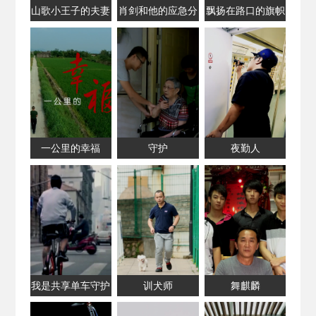
山歌小王子的夫妻
肖剑和他的应急分
飘扬在路口的旗帜
情缘
队
一公里的幸福
守护
夜勤人
我是共享单车守护
训犬师
舞麒麟
者