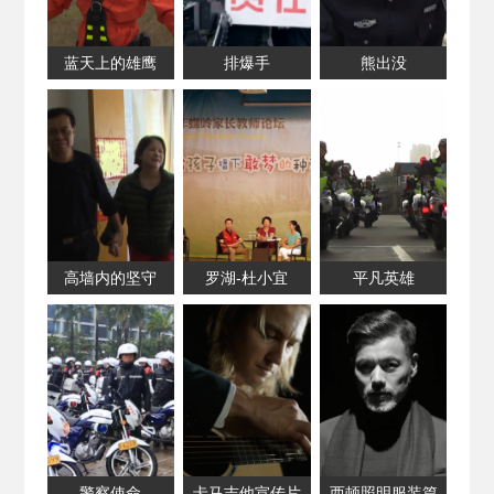
蓝天上的雄鹰
排爆手
熊出没
高墙内的坚守
罗湖-杜小宜
平凡英雄
警察使命
卡马吉他宣传片
西顿照明服装篇