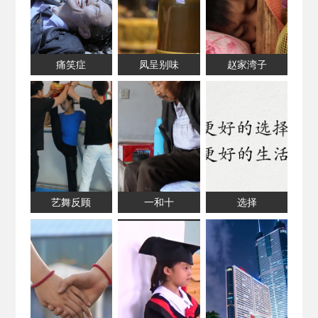
痛笑症
凤呈别味
赵家湾子
艺舞反顾
一和十
选择