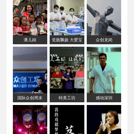
潘儿娟
党旗飘扬 大爱宝
众创龙岗
兴
国际众创周末
特美工坊
感动深圳