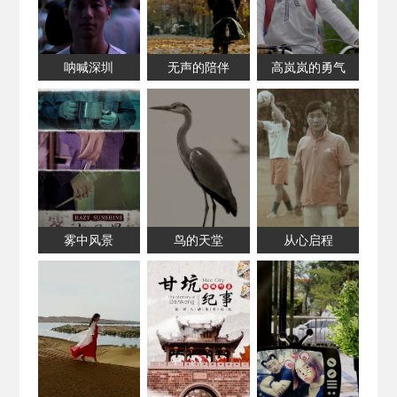
呐喊深圳
无声的陪伴
高岚岚的勇气
雾中风景
鸟的天堂
从心启程