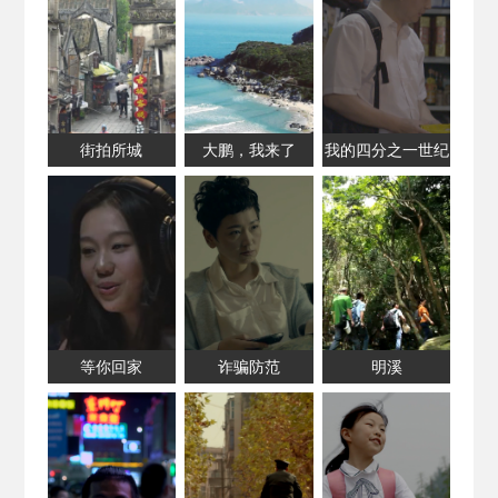
街拍所城
大鹏，我来了
我的四分之一世纪
等你回家
诈骗防范
明溪