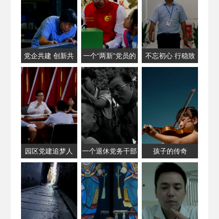
党企共建 创新共
一个“两新”党员的
不忘初心 行稳致
赢
中国梦
远
园区党建追梦人
一个退休党务干部
孩子的传奇
的摄影情缘