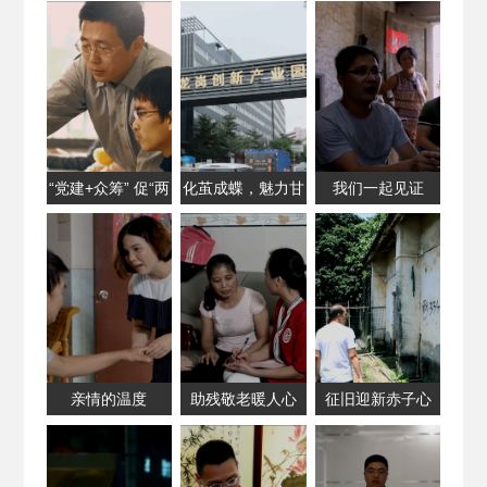
地方税务局 第五
稽查局党建工作掠
影
“党建+众筹” 促“两
化茧成蝶，魅力甘
我们一起见证
学一做”落地见效
坑
亲情的温度
助残敬老暖人心
征旧迎新赤子心