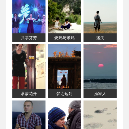
共享芬芳
烧鸡与米鸡
迷失
承蒙花开
梦之远处
渔家人