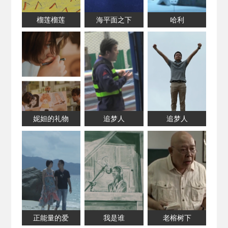
榴莲榴莲
海平面之下
哈利
妮妲的礼物
追梦人
追梦人
正能量的爱
我是谁
老榕树下