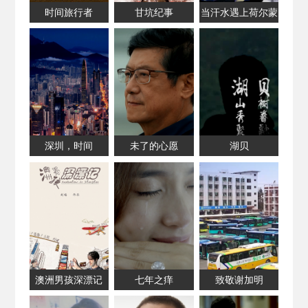
时间旅行者
甘坑纪事
当汗水遇上荷尔蒙
深圳，时间
未了的心愿
湖贝
澳洲男孩深漂记
七年之痒
致敬谢加明