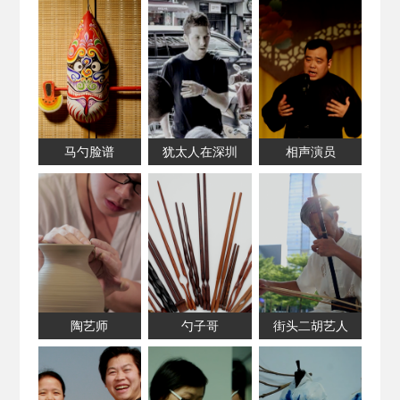
马勺脸谱
犹太人在深圳
相声演员
陶艺师
勺子哥
街头二胡艺人