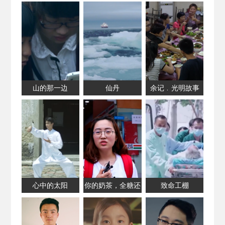
山的那一边
仙丹
余记﹒光明故事
心中的太阳
你的奶茶，全糖还
致命工棚
是半糖？