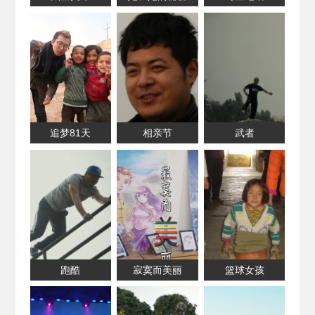
追梦81天
相亲节
武者
跑酷
寂寞而美丽
篮球女孩