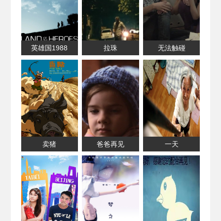
英雄国1988
拉珠
无法触碰
卖猪
爸爸再见
一天