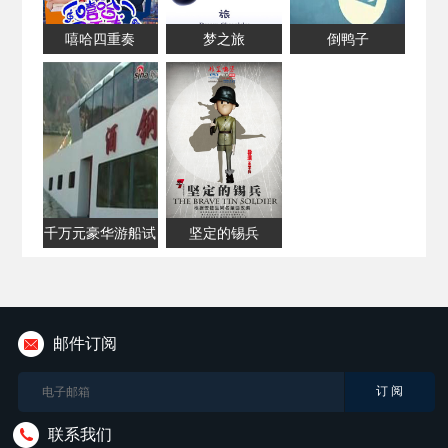
嘻哈四重奏
梦之旅
倒鸭子
千万元豪华游船试
坚定的锡兵
水当日即沉船
邮件订阅
联系我们