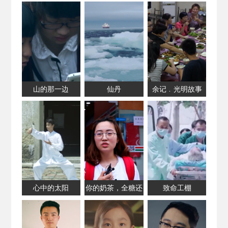
山的那一边
仙丹
余记﹒光明故事
心中的太阳
你的奶茶，全糖还
致命工棚
是半糖？