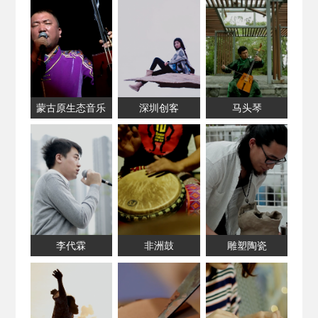
蒙古原生态音乐
深圳创客
马头琴
李代霖
非洲鼓
雕塑陶瓷