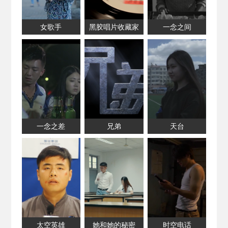
女歌手
黑胶唱片收藏家
一念之间
一念之差
兄弟
天台
太空英雄
她和她的秘密
时空电话