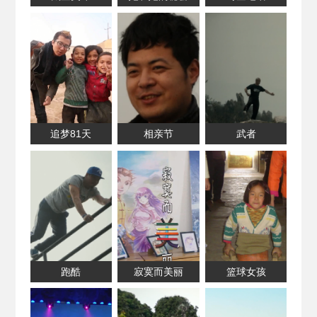
追梦81天
相亲节
武者
跑酷
寂寞而美丽
篮球女孩