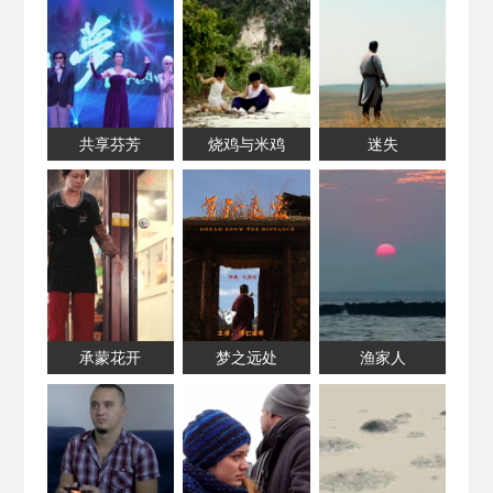
共享芬芳
烧鸡与米鸡
迷失
承蒙花开
梦之远处
渔家人