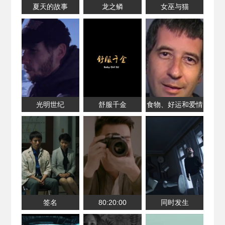
夏天的故事
龙之鳞
女巫与猫
光明世纪
舒服千金
食物、好运和爱情
签名
80:20:00
同时发生