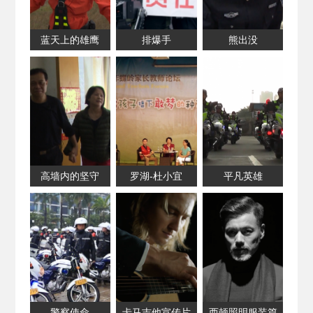
蓝天上的雄鹰
排爆手
熊出没
高墙内的坚守
罗湖-杜小宜
平凡英雄
警察使命
卡马吉他宣传片
西顿照明服装篇