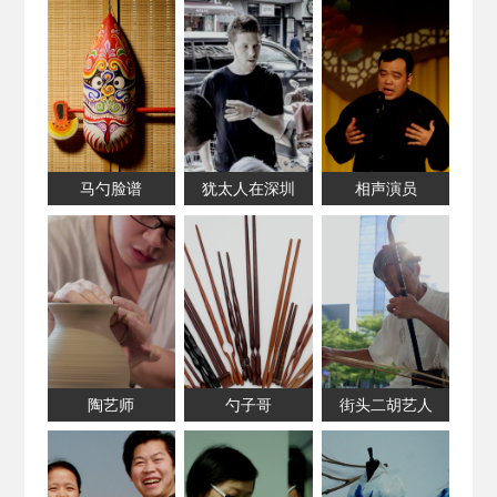
马勺脸谱
犹太人在深圳
相声演员
陶艺师
勺子哥
街头二胡艺人