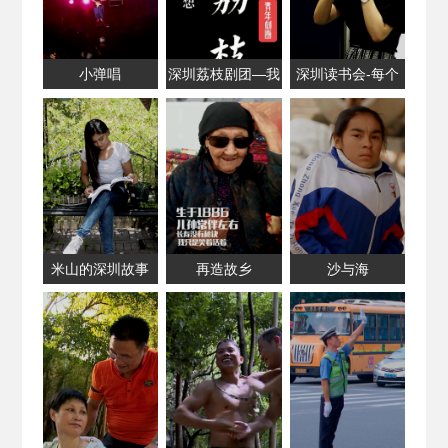
小弹唱
深圳荔枝剧团—我
深圳读书会-每个
们的戏剧梦想
阅读者共享的舞台
米山的深圳故事
再造故乡
沙与海