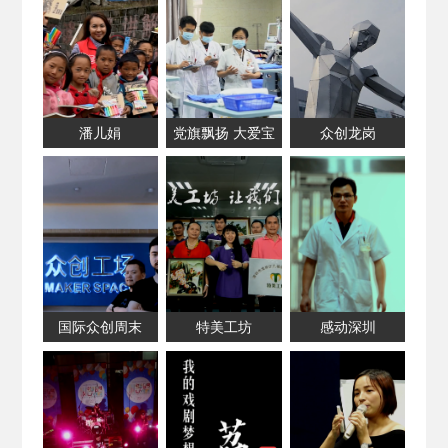
潘儿娟
党旗飘扬 大爱宝
众创龙岗
兴
国际众创周末
特美工坊
感动深圳