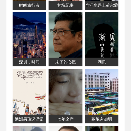
时间旅行者
甘坑纪事
当汗水遇上荷尔蒙
深圳，时间
未了的心愿
湖贝
澳洲男孩深漂记
七年之痒
致敬谢加明