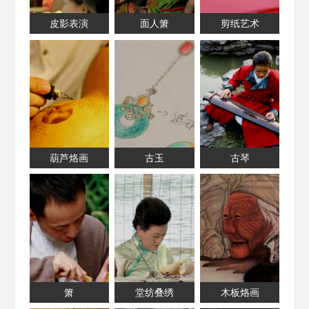
皮影表演
面人箫
剪纸艺术
葫芦烙画
古玉
古琴
箫
堂纺叠绣
木板烙画