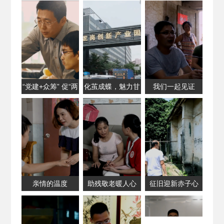
地方税务局 第五
稽查局党建工作掠
影
“党建+众筹” 促“两
化茧成蝶，魅力甘
我们一起见证
学一做”落地见效
坑
亲情的温度
助残敬老暖人心
征旧迎新赤子心