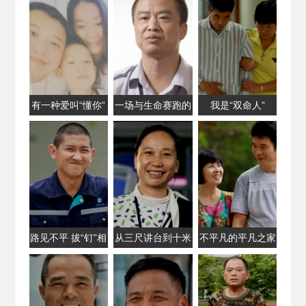
有一种爱叫“懂你”
一场与生命赛跑的
我是“双命人”
扑救
路见不平 拔“钉”相
从三尺讲台到十米
不平凡的平凡之家
助
车厢