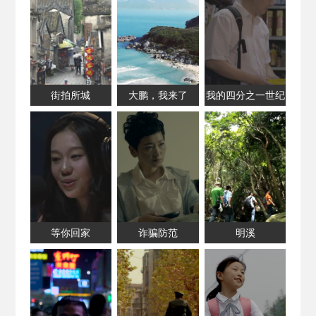
街拍所城
大鹏，我来了
我的四分之一世纪
等你回家
诈骗防范
明溪