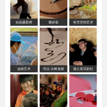
自由摄影师
紫砂壶
有空空间艺术
油画艺术
书法-古树龙根
蒲公英话剧社