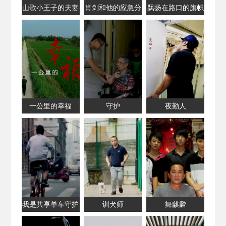
山歌小王子的夫妻
肖剑和他的应急分
飘扬在路口的旗帜
情缘
队
一公里的幸福
守护
夜勤人
我是共享单车守护
训犬师
舞麒麟
者