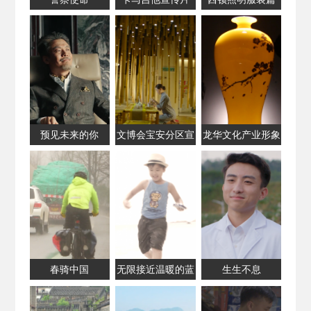
预见未来的你
文博会宝安分区宣
龙华文化产业形象
传片
片
春骑中国
无限接近温暖的蓝
生生不息