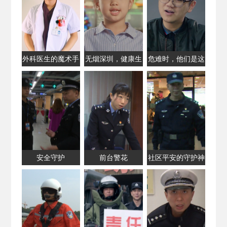
外科医生的魔术手
无烟深圳，健康生
危难时，他们是这
活
座城市的「摆渡
人」
安全守护
前台警花
社区平安的守护神