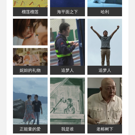
榴莲榴莲
海平面之下
哈利
妮妲的礼物
追梦人
追梦人
正能量的爱
我是谁
老榕树下