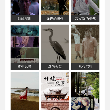
呐喊深圳
无声的陪伴
高岚岚的勇气
雾中风景
鸟的天堂
从心启程