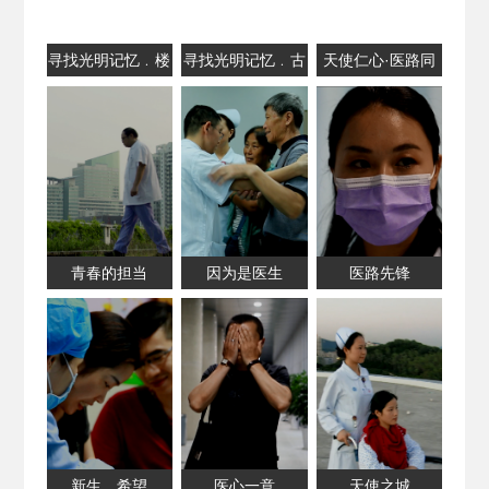
寻找光明记忆﹒楼
寻找光明记忆﹒古
天使仁心·医路同
村
旧建筑
行
青春的担当
因为是医生
医路先锋
新生，希望
医心一意
天使之城