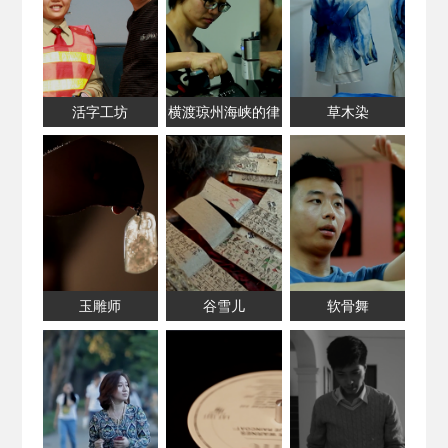
活字工坊
横渡琼州海峡的律
草木染
师
玉雕师
谷雪儿
软骨舞