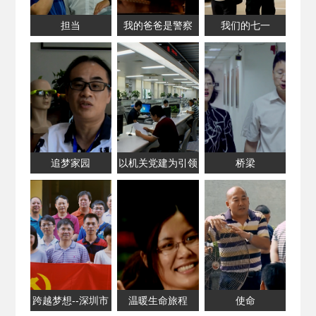
担当
我的爸爸是警察
我们的七一
追梦家园
以机关党建为引领
桥梁
着力打造深圳东
部“文体高地”
跨越梦想--深圳市
温暖生命旅程
使命