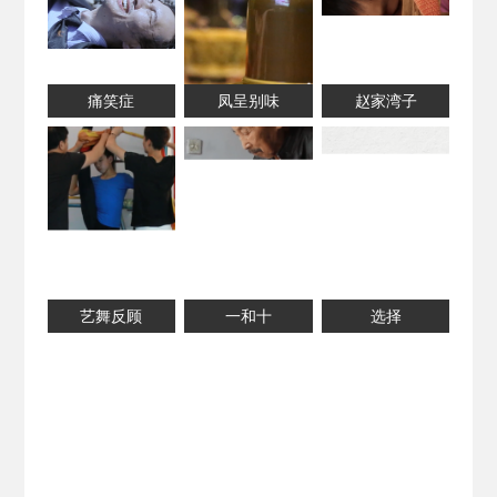
痛笑症
凤呈别味
赵家湾子
艺舞反顾
一和十
选择