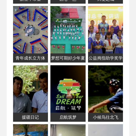
青年成长立方体
梦想可期好少年夏
公益拇指助学奖学
令营
援疆日记
启航筑梦
小候鸟往北飞