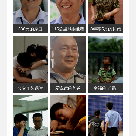
530元的厚度
115公里风雨兼程
8年零5月的长跑
公交车队课堂
爱说谎的爸爸
幸福的“芒路”