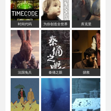
时间代码
为你创造全世界
库克里
法国兔兵
秦俑之眼
拯救