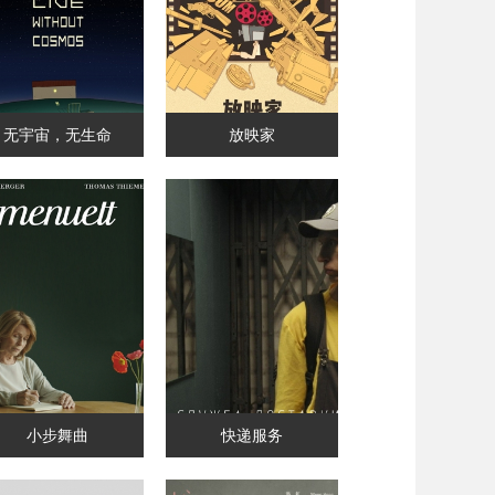
无宇宙，无生命
放映家
放映家
无宇宙，无生命
导演：郭仲杰
导演：康斯坦丁·布朗兹
获奖：最佳大学生短片、最佳
获奖：最佳动画短片
大学生动画短片
小步舞曲
快递服务