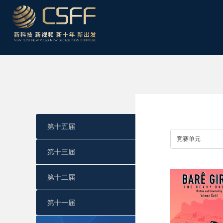
第十五届
竞赛单元
第十三届
第十二届
第十一届