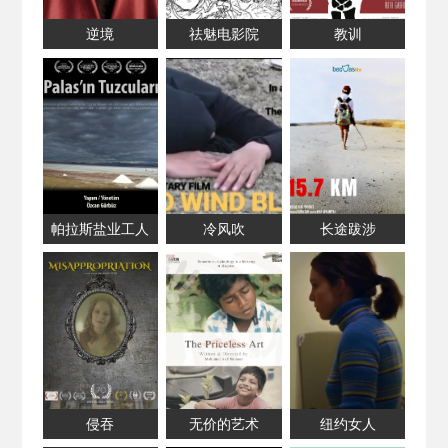
逆境
祛魅电影院
教训
帕拉斯盐业工人
冷风吹
长途跋涉
侵吞
无价的艺术
纽约女人