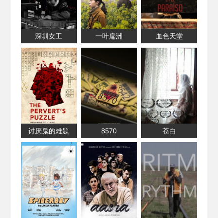
深圳女工
一叶扁洲
血色天堂
讨厌鬼的难题
8570
苍白