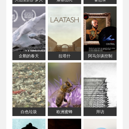
企鹅的春天
拉塔什
阿马尔谈控制
白色垃圾
欧洲蜜蜂
拜访