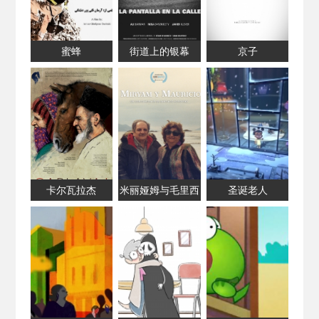
蜜蜂
街道上的银幕
京子
卡尔瓦拉杰
米丽娅姆与毛里西
圣诞老人
奥