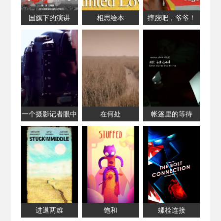
国旗下的演讲
相思绘本
摔跤吧，爷爷！
85岁的“跤痴疯
子”李宝如
一个摄影记者眼中
在何处
帐篷里的等待
的汶川十年
进退两难
饱和
螺栓连接