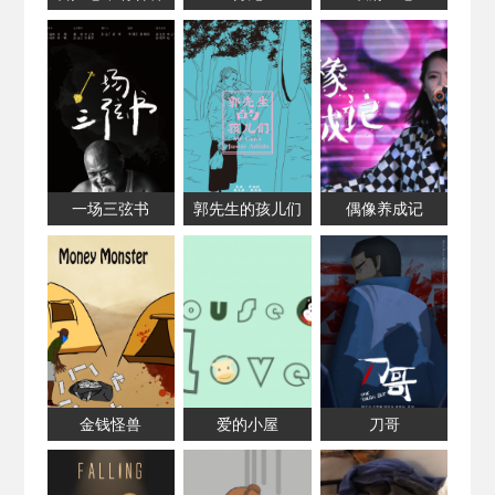
一场三弦书
郭先生的孩儿们
偶像养成记
金钱怪兽
爱的小屋
刀哥