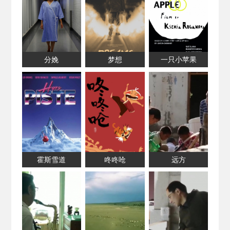
分娩
梦想
一只小苹果
霍斯雪道
咚咚呛
远方