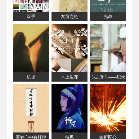
双手
友谊之链
光叔
机场
木上生花
心之所向——纪录
最后的赤脚医生
百姓心中有杆秤
待见
铁府匠心