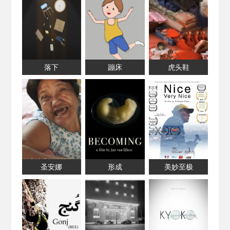
落下
蹦床
虎头鞋
圣安娜
形成
美妙至极