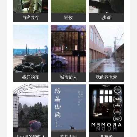
与癌共存
疆牧
步道
盛开的花
城市猎人
我的养老梦
大山里的护梦人
落基山民
备忘录