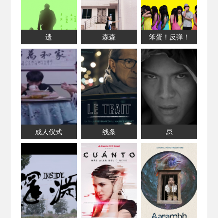
遗
森森
笨蛋！反弹！
成人仪式
线条
忌