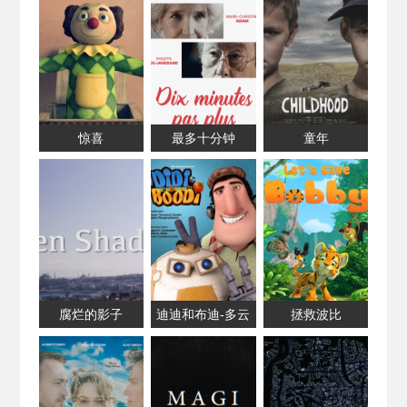
惊喜
最多十分钟
童年
腐烂的影子
迪迪和布迪-多云
拯救波比
天