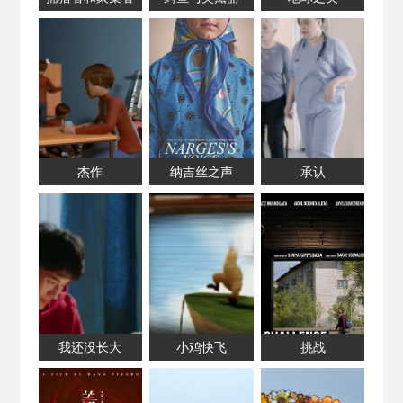
杰作
纳吉丝之声
承认
我还没长大
小鸡快飞
挑战