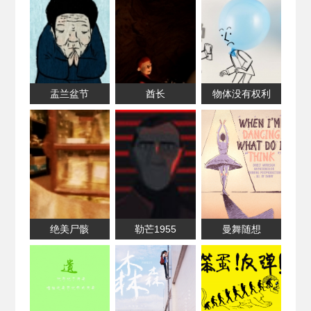
盂兰盆节
酋长
物体没有权利
绝美尸骸
勒芒1955
曼舞随想