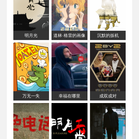
明月光
道林·格雷的画像
沉默的扳机
万无一失
幸福在哪里
成双成对