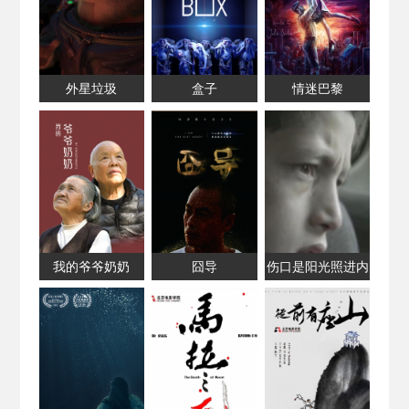
外星垃圾
盒子
情迷巴黎
我的爷爷奶奶
囧导
伤口是阳光照进内
心的地方