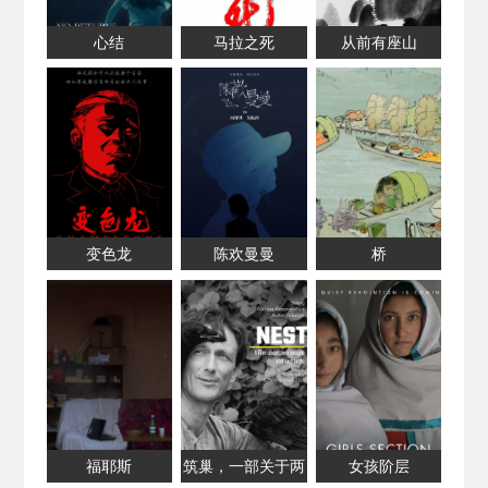
心结
马拉之死
从前有座山
变色龙
陈欢曼曼
桥
福耶斯
筑巢，一部关于两
女孩阶层