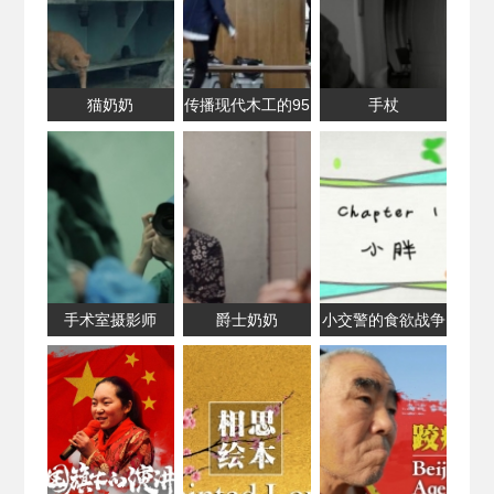
猫奶奶
传播现代木工的95
手杖
后木匠
手术室摄影师
爵士奶奶
小交警的食欲战争