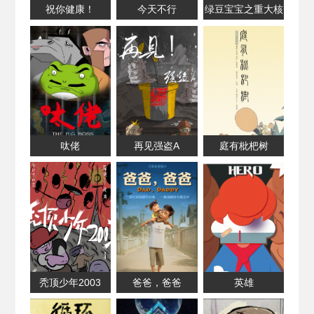
祝你健康！
今天不行
绿豆宝宝之重大核
事故
呔佬
再见强盗A
庭有枇杷树
秃顶少年2003
爸爸，爸爸
英雄