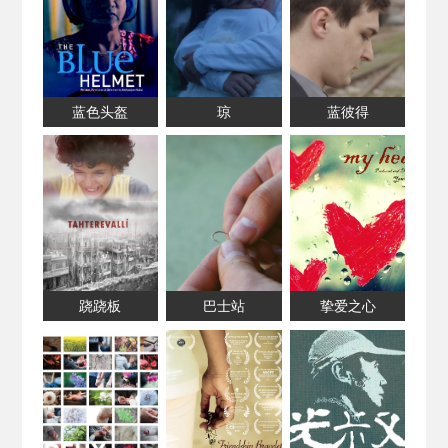
蓝色头盔
琼
蓝彼得
跷跷板
巴士站
挚爱之心