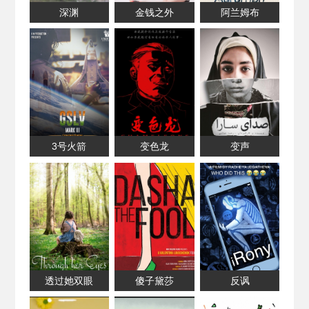
深渊
金钱之外
阿兰姆布
3号火箭
变色龙
变声
透过她双眼
傻子黛莎
反讽