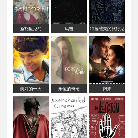
圣托里尼岛
玛吉
特拉维夫的旅行见
闻
美好的一天
永恒的奇念
归来