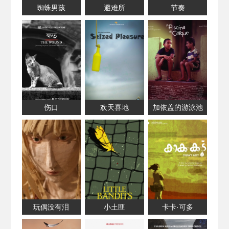
蜘蛛男孩
避难所
节奏
伤口
欢天喜地
加依盖的游泳池
玩偶没有泪
小土匪
卡卡·可多