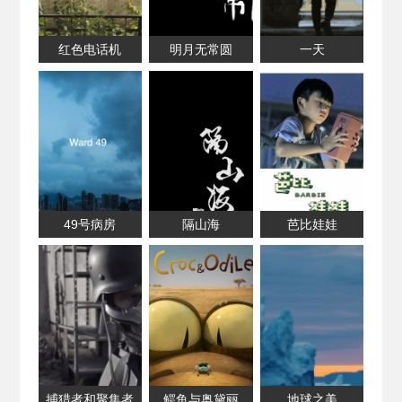
红色电话机
明月无常圆
一天
49号病房
隔山海
芭比娃娃
捕猎者和聚集者
鳄鱼与奥黛丽
地球之美