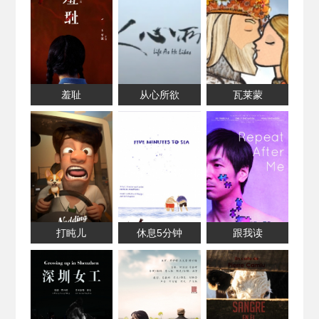
羞耻
从心所欲
瓦莱蒙
打盹儿
休息5分钟
跟我读