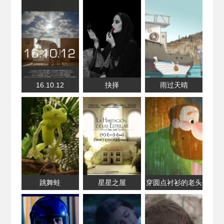
16.10.12
抉择
雨过天晴
跳舞蛙
星星之屋
穿圆点衬衫的老头