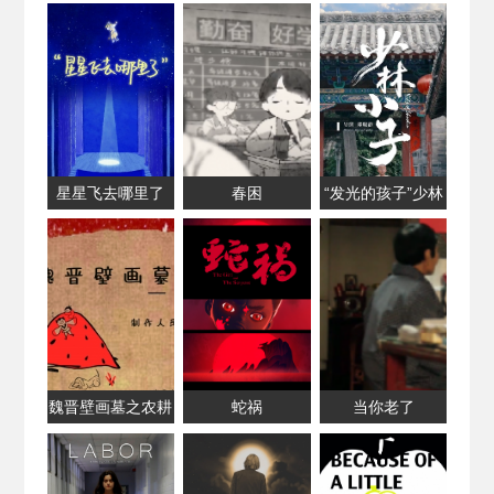
人两鸟的电影
星星飞去哪里了
春困
“发光的孩子”少林
小子
魏晋壁画墓之农耕
蛇祸
当你老了