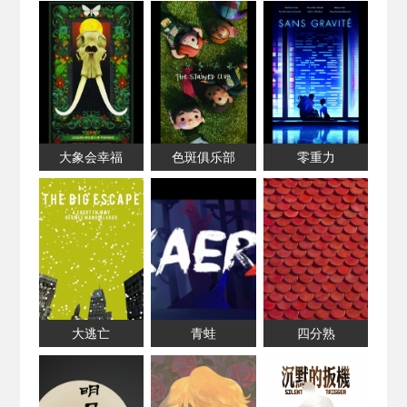
大象会幸福
色斑俱乐部
零重力
大逃亡
青蛙
四分熟