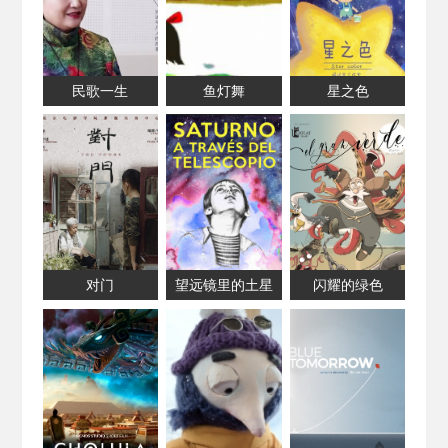
民歌一生
鱼灯舞
星之色
对门
望远镜里的土星
闪耀的绿色