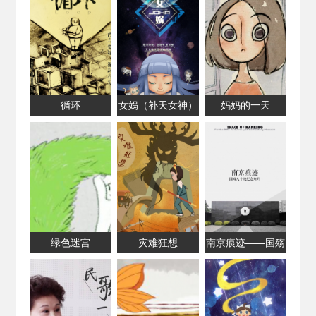
循环
女娲（补天女神）
妈妈的一天
绿色迷宫
灾难狂想
南京痕迹——国殇
八十载纪念短片