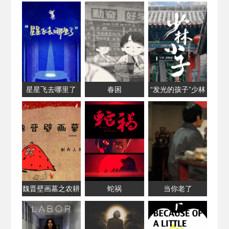
人两鸟的电影
星星飞去哪里了
春困
“发光的孩子”少林
小子
魏晋壁画墓之农耕
蛇祸
当你老了