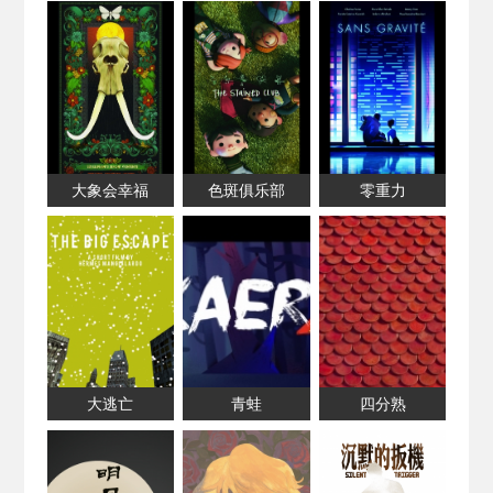
大象会幸福
色斑俱乐部
零重力
大逃亡
青蛙
四分熟