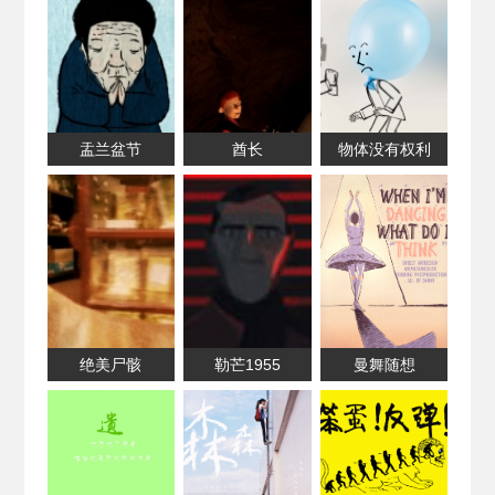
盂兰盆节
酋长
物体没有权利
绝美尸骸
勒芒1955
曼舞随想