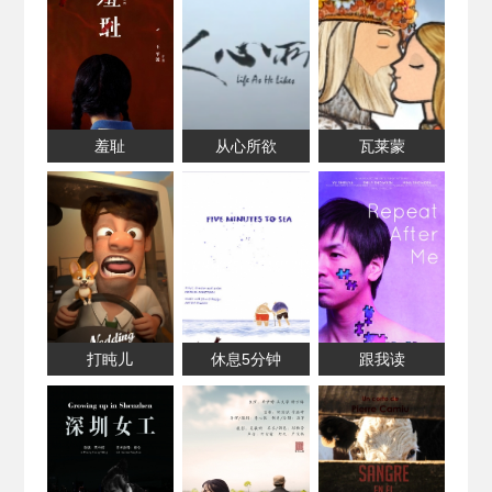
羞耻
从心所欲
瓦莱蒙
打盹儿
休息5分钟
跟我读