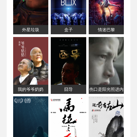
外星垃圾
盒子
情迷巴黎
我的爷爷奶奶
囧导
伤口是阳光照进内
心的地方