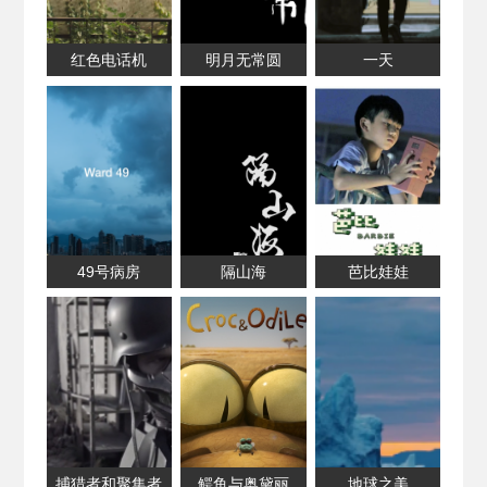
红色电话机
明月无常圆
一天
49号病房
隔山海
芭比娃娃
捕猎者和聚集者
鳄鱼与奥黛丽
地球之美