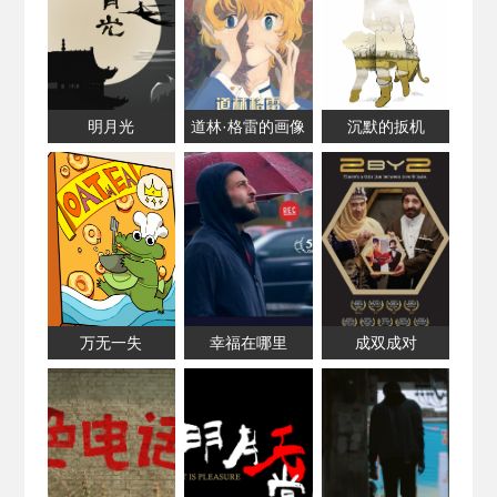
明月光
道林·格雷的画像
沉默的扳机
万无一失
幸福在哪里
成双成对