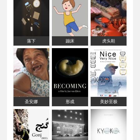
落下
蹦床
虎头鞋
圣安娜
形成
美妙至极