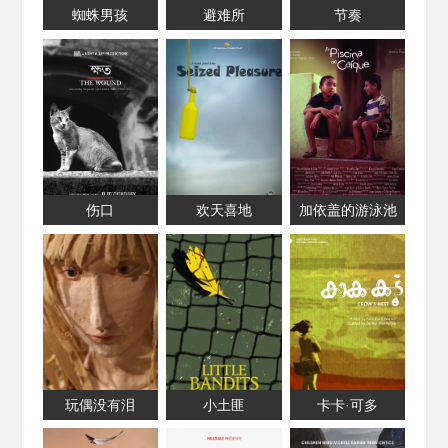
蜘蛛男孩
避难所
节奏
伤口
欢天喜地
加依盖的游泳池
玩偶没有泪
小土匪
卡卡·可多