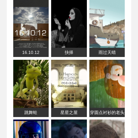
16.10.12
抉择
雨过天晴
跳舞蛙
星星之屋
穿圆点衬衫的老头