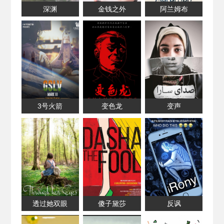
深渊
金钱之外
阿兰姆布
3号火箭
变色龙
变声
透过她双眼
傻子黛莎
反讽