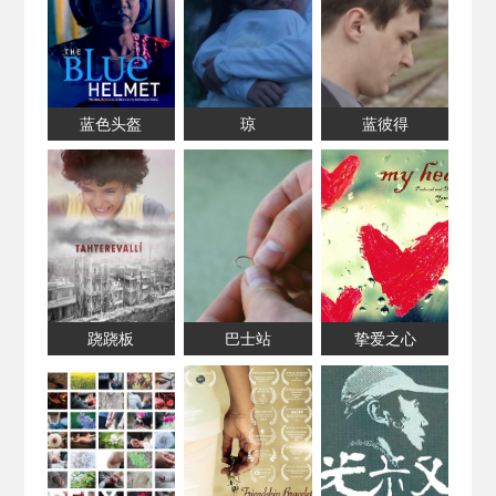
蓝色头盔
琼
蓝彼得
跷跷板
巴士站
挚爱之心