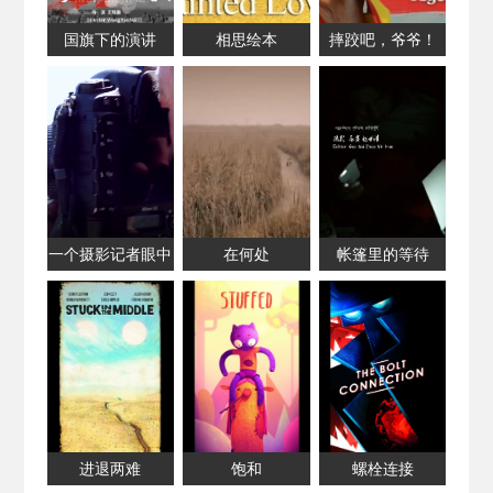
国旗下的演讲
相思绘本
摔跤吧，爷爷！
85岁的“跤痴疯
子”李宝如
一个摄影记者眼中
在何处
帐篷里的等待
的汶川十年
进退两难
饱和
螺栓连接