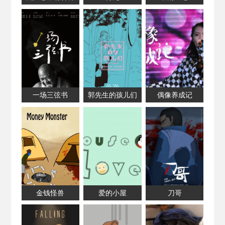
一场三弦书
郭先生的孩儿们
偶像养成记
金钱怪兽
爱的小屋
刀哥