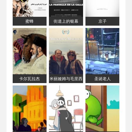
蜜蜂
街道上的银幕
京子
卡尔瓦拉杰
米丽娅姆与毛里西
圣诞老人
奥