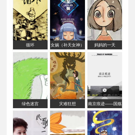
循环
女娲（补天女神）
妈妈的一天
绿色迷宫
灾难狂想
南京痕迹——国殇
八十载纪念短片