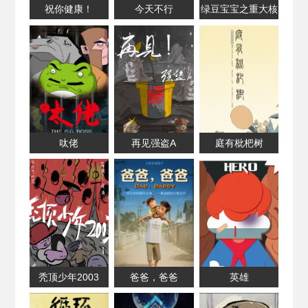
祝你健康！
今天不行
绿豆宝宝之重大核
事故
呔佬
再见强盗A
庭有枇杷树
秃顶少年2003
爸爸，爸爸
英雄