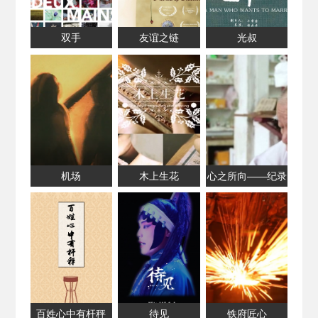
双手
友谊之链
光叔
机场
木上生花
心之所向——纪录
最后的赤脚医生
百姓心中有杆秤
待见
铁府匠心