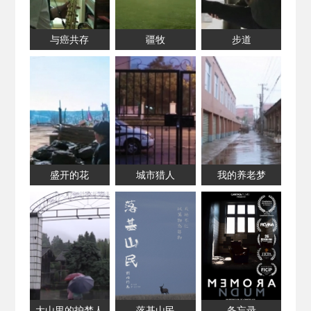
与癌共存
疆牧
步道
盛开的花
城市猎人
我的养老梦
大山里的护梦人
落基山民
备忘录