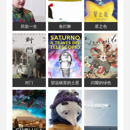
民歌一生
鱼灯舞
星之色
对门
望远镜里的土星
闪耀的绿色