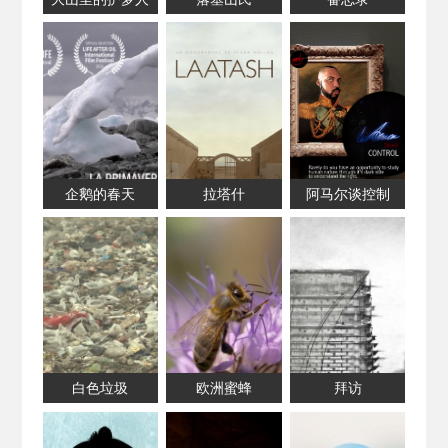
企鹅的春天
拉塔什
阿马尔谈控制
白色垃圾
欧洲蜜蜂
拜访