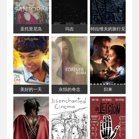
圣托里尼岛
玛吉
特拉维夫的旅行见
闻
美好的一天
永恒的奇念
归来