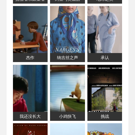
杰作
纳吉丝之声
承认
我还没长大
小鸡快飞
挑战