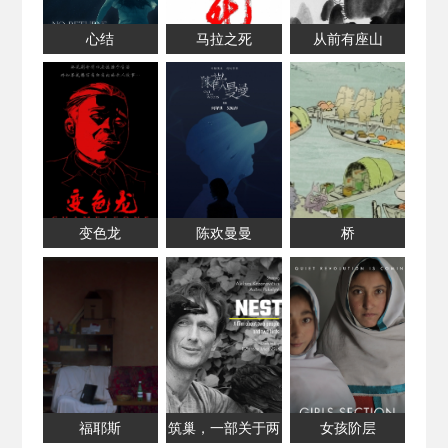
心结
马拉之死
从前有座山
变色龙
陈欢曼曼
桥
福耶斯
筑巢，一部关于两
女孩阶层