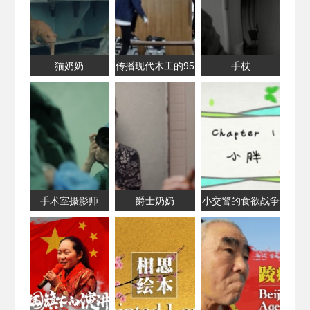
猫奶奶
传播现代木工的95
手杖
后木匠
手术室摄影师
爵士奶奶
小交警的食欲战争