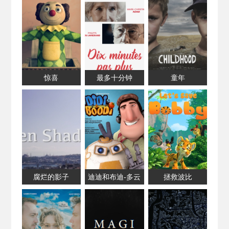
惊喜
最多十分钟
童年
腐烂的影子
迪迪和布迪-多云
拯救波比
天