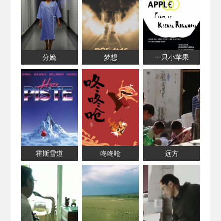
分娩
梦想
一只小苹果
霍斯雪道
咚咚呛
远方