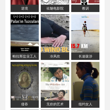
逆境
祛魅电影院
教训
帕拉斯盐业工人
冷风吹
长途跋涉
侵吞
无价的艺术
纽约女人