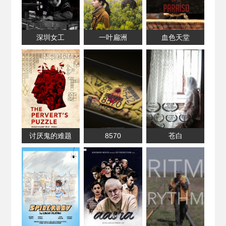
深圳女工
一叶扁洲
血色天堂
讨厌鬼的难题
8570
苍白