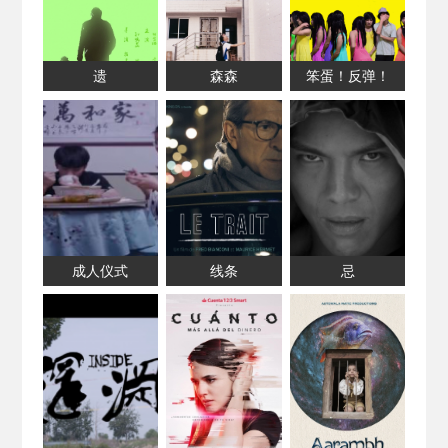
遗
森森
笨蛋！反弹！
成人仪式
线条
忌