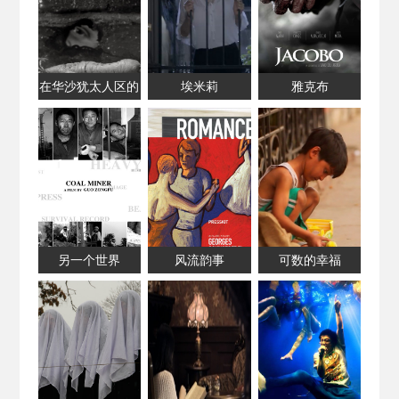
在华沙犹太人区的
埃米莉
雅克布
七分钟
另一个世界
风流韵事
可数的幸福