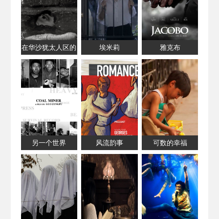
在华沙犹太人区的
埃米莉
雅克布
七分钟
另一个世界
风流韵事
可数的幸福