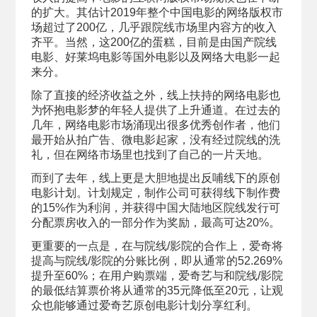
的扩大。其估计2019年整个中国电影的网络版权市
场超过了200亿，几乎跟院线市场里内容方的收入
齐平。当然，这200亿的蛋糕，目前是由国产院线
电影、好莱坞电影等国外电影以及网络大电影一起
来分。
除了直接的经济收益之外，线上扶持的网络电影也
为怀抱电影梦的年轻人提供了上升通道。在过去的
几年，网络电影市场涌现出很多优秀创作者，他们
最开始从拍广告、微电影起家，没有经过院线的洗
礼，但在网络市场里也找到了自己的一片天地。
而到了去年，线上更是大胆地提出反哺线下的原创
电影计划。计划规定，制作公司可获得线下制作费
的15%作为利润，并获得中国大陆地区院线发行可
分配票房收入的一部分作为奖励，最高可达20%。
更重要的一点是，在与院线/影院的合作上，爱奇将
提高与院线/影院的分账比例，即从通常的52.269%
提升至60%；在用户购票端，爱奇艺与和院线/影院
的最低结算票价将从通常的35元降低至20元，让观
众也能够通过爱奇艺原创电影计划分享红利。