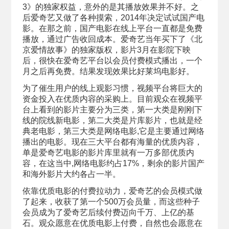
3》的独家权益，意外的是其播放效果并不好。之
后爱奇艺又做了各种摸索，2014年决定试试国产电
影。在那之前，国产电影在线上平台一直都是免费
播放，通过广告收回成本。爱奇艺当年买下了《北
京爱情故事》的独家版权，影片3月在影院下映
后，很快在爱奇艺平台以会员付费模式播出，一个
月之后再免费。结果发现效果比好莱坞电影好。
为了催生用户的线上观影习惯，视频平台将巨大的
资金投入在优质内容的采购上。目前观众在视频平
台上看到的影片主要分为三类，第一大类是刚刚下
线的院线新电影，第二大类是片库影片，也就是经
典老电影，第三大类是网络电影,它是主要通过网络
播出的电影。现在三大平台都有海量的优质内容，
单是爱奇艺电影的影片库里就有一万多部优质内
容，在这当中,网络电影约占17%，剩余的影片国产
和海外影片大约各占一半。
依靠优质电影的付费拉动力，爱奇艺的会员模式做
了起来，收获了第一个500万会员量，而这些种子
会员成为了爱奇艺后续付费迈向千万、上亿的基
石。观众愿意在优质电影上付费，自然也会愿意在