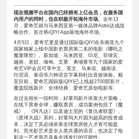
现在视频平台在国内已经拥有上亿会员，在服务国
内用户的同时，也在积极开拓海外市场
。去年11
月，爱奇艺就与马来西亚第一媒体品牌Astro达成战
略合作。首次将iQIYI App落地海外市场。
4月5日，爱奇艺更是通过国际版iQIYI在东南亚九个
国家独家上线中国影史票房第二名的电影《哪吒之
魔童降世》。新加坡、马来西亚、印尼、菲律宾、
越南、老挝、缅甸、文莱、柬埔寨等九个国家的爱
奇艺VIP会员可享中文、英文、马来语、越南语、
印尼语、泰语等六种语言字幕和杜比音效体验。截
至目前，爱奇艺国际版iQIYI已上线超2700部影片，
覆盖院线新片、全球经典、爱奇艺原创电影等。
在过去很长一段时间，好莱坞影片依靠大片策略，
在线下席卷全球，赚取票房，成功案例包括了《魔
戒》、《阿凡达》以及迪士尼的《复仇者联盟》、
《星球大战》系列，好莱坞大片因为超高的投资成
本，决定了其必须依靠全球票房收入才有可能盈
利。而光影艺术是全人类共通的语言，也决定了电
影这一艺术形态具备全球发行的可能性。