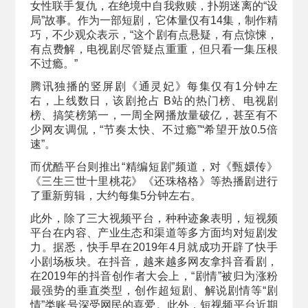
女性联手复仇，在绝境中自我救赎，扑朔迷离的“设
局”故事。作为一部短剧，它体量仅有14集，制作精
巧，不少观众表示，“这个剧有点悬疑，有点惊悚，
有点费解，电视剧尽管疑点重重，但只看一集压根
不过瘾。”
腾讯独播的竖屏剧《通灵妃》每集仅有1分钟左
右，上线数日，该剧抢占 B站的热门榜、电视剧
榜、搞笑榜第一，一周全网播放量破亿，甚至有不
少网友调侃，“节奏太快、不过瘾”“希望开放0.5倍
速”。
而优酷平台则推出“精编短剧”频道，对《甄嬛传》
《三生三世十里桃花》《还珠格格》等热播剧进行
了重新剪辑，大约每集5分钟左右。
此外，除了三大视频平台，种种迹象表明，短视频
平台在内容、产业生态和渠道等多方面均对短剧发
力。据悉，快手早在2019年4月就成功开辟了快手
小剧场板块。在抖音，越来越多网友拿抖音看剧，
在2019年的抖音创作者大会上，“剧情”被归为涨粉
最强势的垂直类型，创作超短剧、解说剧情等“剧
情”类账号深受网民的喜爱。此外，短视频平台近期