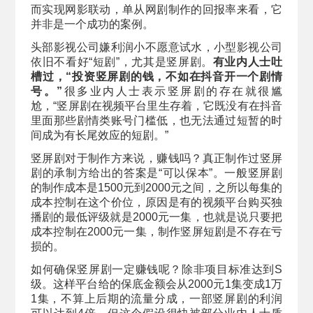
而实现网影联动，单从网剧制作的回报率来看，它
并非是一个成功的案例。
头部影视公司嫌利润小不愿意试水，小型影视公司
依旧不看好“短剧”，尤其是竖屏剧。
有业内人士吐
槽过，“投资竖屏剧的钱，不如在抖音开一个剧情
号。”
很多业内人士表示竖屏剧的存在就很尴
尬，“竖屏剧在视频平台里生存着，它既没有在抖音
里面那些剧情类账号门槛低，也无法通过短暂的时
间成为有长尾效应的短剧。”
竖屏剧对于制作方来说，赚钱吗？真正制作过竖屏
剧的承制方给出的答案是“可以保本”。一般竖屏剧
的制作成本是1500元到2000元之间，之所以每集的
成本控制在这个价位，原因是有的视频平台购买独
播剧的最低评级就是2000元一集，也就是说只要把
成本控制在2000元一集，制作竖屏短剧是不存在亏
损的。
如何确保竖屏剧一定赚钱呢？除非项目标准达到S
级。这样平台给的保底金额会从2000元1集变成1万
1集，不算上后期的流量分成，一部竖屏剧的利润