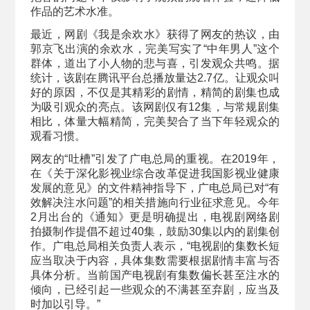
作品的艺术水准。
最近，网剧《我是余欢水》获得了网友的热议，由
郭京飞出演的余欢水，完美写实了“中年男人”这个
群体，道出了小人物的悲与喜，引发观众共鸣。据
统计，该剧在腾讯平台总播放量达2.7亿。让观众叫
好的原因，不仅是其精彩的剧情，精简的剧集也成
为吸引观众的亮点。该网剧仅有12集，与常规剧集
相比，体量大幅精简，完美契合了当下年轻观众的
观看习惯。
网友的“吐槽”引发了广电总局的重视。在2019年，
在《关于深化影视业综合改革促进我国影视业健康
发展的意见》的文件精神指导下，广电总局已对“有
效解决注水问题”的相关措施向行业征求意见。今年
2月出台的《通知》更是明确提出，电视剧网络剧
拍摄制作提倡不超过40集，鼓励30集以内的剧集创
作。广电总局相关负责人表示，“电视剧的集数长短
应当取决于内容，具体集数需要根据剧情丰富与否
具体分析。当前国产电视剧有集数偏长甚至注水的
倾向，已经引起一些观众的不满甚至弃剧，应当及
时加以引导。”