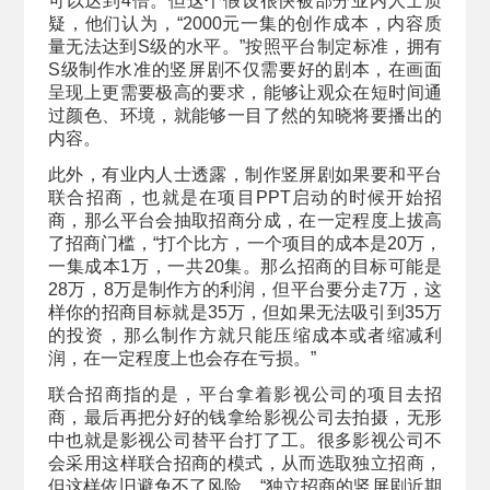
可以达到4倍。但这个假设很快被部分业内人士质
疑，他们认为，“2000元一集的创作成本，内容质
量无法达到S级的水平。”按照平台制定标准，拥有
S级制作水准的竖屏剧不仅需要好的剧本，在画面
呈现上更需要极高的要求，能够让观众在短时间通
过颜色、环境，就能够一目了然的知晓将要播出的
内容。
此外，有业内人士透露，制作竖屏剧如果要和平台
联合招商，也就是在项目PPT启动的时候开始招
商，那么平台会抽取招商分成，在一定程度上拔高
了招商门槛，“打个比方，一个项目的成本是20万，
一集成本1万，一共20集。那么招商的目标可能是
28万，8万是制作方的利润，但平台要分走7万，这
样你的招商目标就是35万，但如果无法吸引到35万
的投资，那么制作方就只能压缩成本或者缩减利
润，在一定程度上也会存在亏损。”
联合招商指的是，平台拿着影视公司的项目去招
商，最后再把分好的钱拿给影视公司去拍摄，无形
中也就是影视公司替平台打了工。很多影视公司不
会采用这样联合招商的模式，从而选取独立招商，
但这样依旧避免不了风险，“独立招商的竖屏剧近期