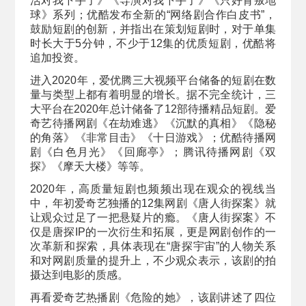
活对我下手了》《导演对我下手了》《只好背叛地
球》系列；优酷发布全新的“网络剧合作白皮书”，
鼓励短剧的创新，并指出在策划短剧时，对于单集
时长大于5分钟，不少于12集的优质短剧，优酷将
追加投资。
进入2020年，爱优腾三大视频平台储备的短剧在数
量与类型上都有着明显的增长。据不完全统计，三
大平台在2020年总计储备了12部待播精品短剧。爱
奇艺待播网剧《在劫难逃》《沉默的真相》《隐秘
的角落》《非常目击》《十日游戏》；优酷待播网
剧《白色月光》《回廊亭》；腾讯待播网剧《双
探》《摩天大楼》等等。
2020年，高质量短剧也频频出现在观众的视线当
中，年初爱奇艺独播的12集网剧《唐人街探案》就
让观众过足了一把悬疑片的瘾。《唐人街探案》不
仅是唐探IP的一次衍生和拓展，更是网剧创作的一
次革新和探索，具体表现在“唐探宇宙”的人物关系
和对网剧质量的提升上，不少观众表示，该剧的拍
摄达到电影的质感。
再看爱奇艺热播剧《危险的她》，该剧讲述了四位