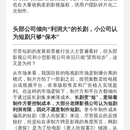
也在大量收购老剧影视版权，供用户团队碎片化二
次创作。
头部公司倾向“利润大”的长剧，
小公司认
为短剧只够“保本”
尽管短剧的发展前景被行业人士普遍看好，但头部
影视公司和小型影视公司依旧只能“望而却步”，这
又是为何？
从市场来看，我国目前的电视剧市场是制播分离的
模式，制片方拍了一部剧之后，按照集数卖给电视
台或视频平台，依靠版权售卖和广告植入实现盈
利。在这样的市场逻辑下，制片方和平台方都倾向
于通过延长剧集来摊薄成本。
长剧变“短”，意味着
制作方要控制成本，大部分老牌影视公司认为短剧
利润有限，因此不愿意制作短剧。
拿今年制作成本
偏高的短剧《唐人街探案》来说，尽管观众的反馈
较好，但是站在承制方聘亚影视的角度而言，网剧
《唐探》是为了给电影《唐人街探案3》铺路，从