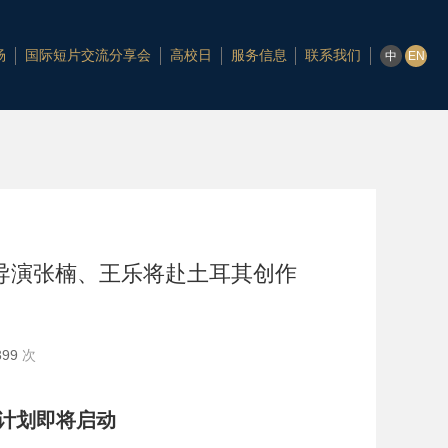
场
国际短片交流分享会
高校日
服务信息
联系我们
中
EN
导演张楠、王乐将赴土耳其创作
399
次
计划即将启动