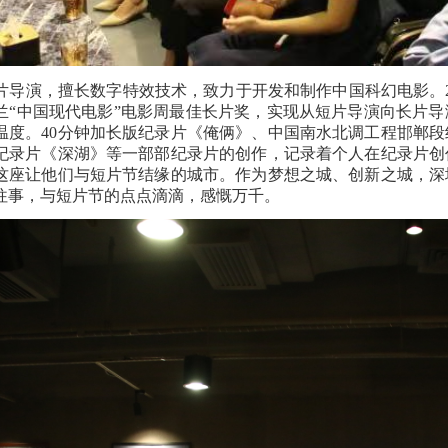
导演，擅长数字特效技术，致力于开发和制作中国科幻电影。
兰“中国现代电影”电影周最佳长片奖，实现从短片导演向长片
温度。40分钟加长版纪录片《俺俩》、中国南水北调工程邯郸
纪录片《深湖》等一部部纪录片的创作，记录着个人在纪录片创
这座让他们与短片节结缘的城市。作为梦想之城、创新之城，深
往事，与短片节的点点滴滴，感慨万千。