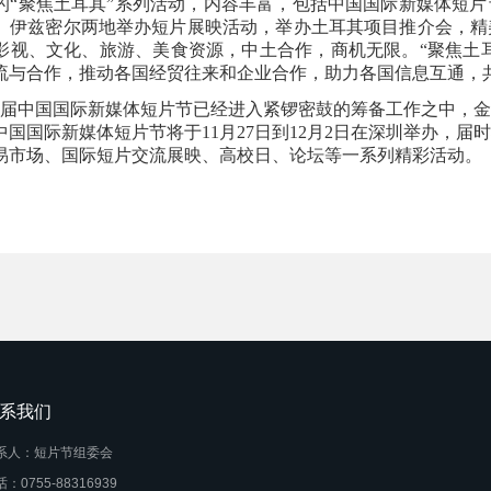
的“聚焦土耳其”系列活动，内容丰富，包括中国国际新媒体短
、伊兹密尔两地举办短片展映活动，举办土耳其项目推介会，精
影视、文化、旅游、美食资源，中土合作，商机无限。“聚焦土耳
流与合作，推动各国经贸往来和企业合作，助力各国信息互通，
届中国国际新媒体短片节已经进入紧锣密鼓的筹备工作之中，金
中国国际新媒体短片节将于11月27日到12月2日在深圳举办，
易市场、国际短片交流展映、高校日、论坛等一系列精彩活动。
系我们
系人：短片节组委会
：0755-88316939