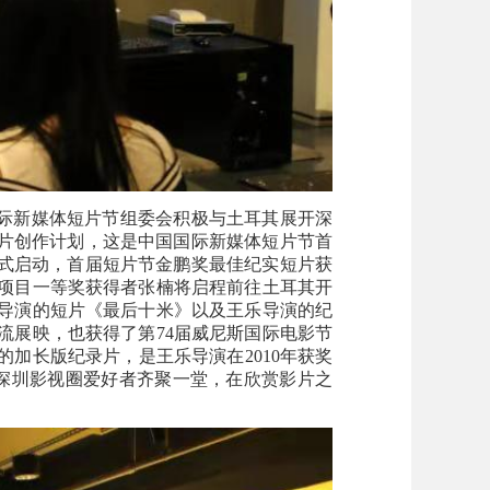
国际新媒体短片节组委会积极与土耳其展开深
短片创作计划，这是中国国际新媒体短片节首
正式启动，首届短片节金鹏奖最佳纪实短片获
项目一等奖获得者张楠将启程前往土耳其开
导演的短片《最后十米》以及王乐导演的纪
流展映，也获得了第74届威尼斯国际电影节
加长版纪录片，是王乐导演在2010年获奖
深圳影视圈爱好者齐聚一堂，在欣赏影片之