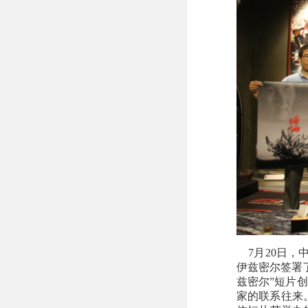
7月20日，中
伊兹密尔签署
兹密尔”短片
家的联系往来