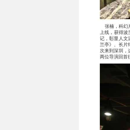
张楠，科幻片
上线，获得波
记，彰显人文
兰亭》、长片
次来到深圳，
两位导演回首