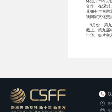
体短片节举办
合作，在深圳
其拥有丰富的
线国家文化交
9月份，第九
截止。第九届
年华、短片交
联
联
电话