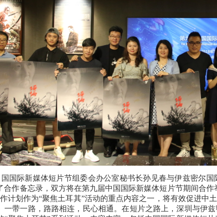
国国际新媒体短片节组委会办公室秘书长孙见春与伊兹密尔国际短片节
了合作备忘录，双方将在第九届中国国际新媒体短片节期间合作举
创作计划作为“聚焦土耳其”活动的重点内容之一，将有效促进中土
。一带一路，路路相连，民心相通。在短片之路上，深圳与伊兹