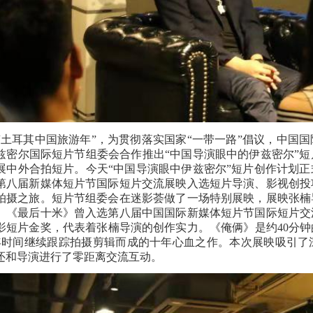
值“土耳其中国旅游年”，为贯彻落实国家“一带一路”倡议，中国
兹密尔国际短片节组委会合作推出“中国导演眼中的伊兹密尔”
展中外合拍短片。今天“中国导演眼中伊兹密尔”短片创作计划
第八届新媒体短片节国际短片交流展映入选短片导演、影视创投
拍摄之旅。短片节组委会在迷影荟做了一场特别展映，展映张楠
。《最后十米》曾入选第八届中国国际新媒体短片节国际短片交
影短片金奖，代表着张楠导演的创作实力。《俺俩》是约40分钟的
年时间继续跟踪拍摄剪辑而成的十年心血之作。本次展映吸引了
还和导演进行了零距离交流互动。