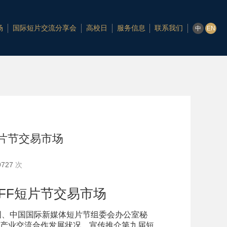
场
国际短片交流分享会
高校日
服务信息
联系我们
中
EN
短片节交易市场
9727
次
FF短片节交易市场
国、中国国际新媒体短片节组委会办公室秘
产业交流合作发展状况，宣传推介第九届短