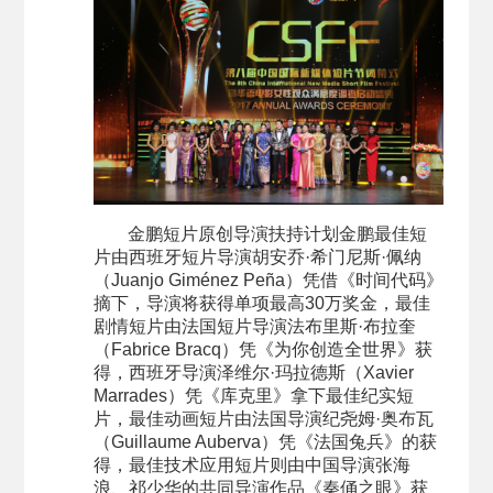
金鹏短片原创导演扶持计划金鹏最佳短
片由西班牙短片导演胡安乔·希门尼斯·佩纳
（Juanjo Giménez Peña）凭借《时间代码》
摘下，导演将获得单项最高30万奖金，最佳
剧情短片由法国短片导演法布里斯·布拉奎
（Fabrice Bracq）凭《为你创造全世界》获
得，西班牙导演泽维尔·玛拉德斯（Xavier
Marrades）凭《库克里》拿下最佳纪实短
片，最佳动画短片由法国导演纪尧姆·奥布瓦
（Guillaume Auberva）凭《法国兔兵》的获
得，最佳技术应用短片则由中国导演张海
浪、祁少华的共同导演作品《秦俑之眼》获