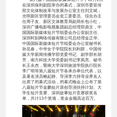
在深圳保利剧院举办闭幕式，深圳市委宣传
部文化体制改革与发展办公室主任刘文斌，
光明新区管理委员会党工委委员、综合办主
任周子友、新区文体教育局副局长包小红，
深圳广播电影电视集团副总经理郑鼎文，中
国国际新媒体短片节组委会办公室副主任、
深圳时刻网络传媒有限公司总经理金正华、
中国国际新媒体短片节组委会办公室秘书长
孙见春，中华女子学院院长刘利群，中国传
媒大学新闻传播学部党委书记、副学部长胡
芳，南方科技大学党委副书记李凤亮、秘书
长王永杰，暨南大学深圳旅游学院执行院长
李广明等第八届短片节各承办单位代表，以
及著名演员鲍起静、导演李力持等业界名人
出席了闭幕式活动，闭幕式晚会上公布了第
八届短片节金鹏短片原创导演扶持计划、大
学生短片竞赛、深圳故事短片竞赛获奖名
单，共计13个奖项，奖金金额高达百万。