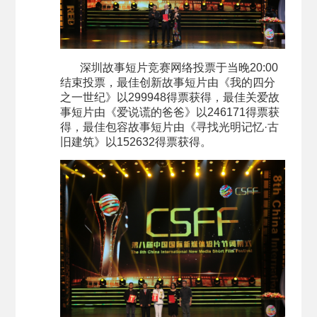
深圳故事短片竞赛网络投票于当晚20:00
结束投票，最佳创新故事短片由《我的四分
之一世纪》以299948得票获得，最佳关爱故
事短片由《爱说谎的爸爸》以246171得票获
得，最佳包容故事短片由《寻找光明记忆·古
旧建筑》以152632得票获得。