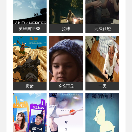
英雄国1988
拉珠
无法触碰
卖猪
爸爸再见
一天