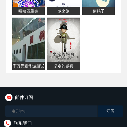
嘻哈四重奏
梦之旅
倒鸭子
千万元豪华游船试
坚定的锡兵
水当日即沉船
邮件订阅
联系我们