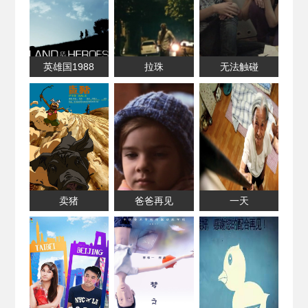
英雄国1988
拉珠
无法触碰
卖猪
爸爸再见
一天