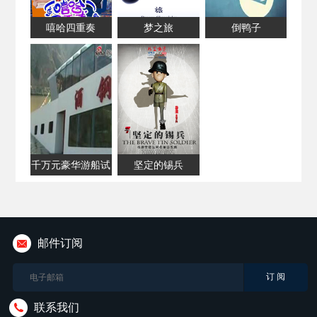
嘻哈四重奏
梦之旅
倒鸭子
千万元豪华游船试
坚定的锡兵
水当日即沉船
邮件订阅
联系我们